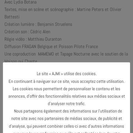
Avec Lydia Botana
Textes, mise en scène et scénographie : Martine Peters et Olivier
Battesti
Création lumière : Benjamin Struelens
Création son : Cédric Alen
Régie vidéo : Matthieu Duranton
Diffusion FRAGAN Belgique et Poisson Pilote France
Une coproduction MAMEMO et Tapage Nocturne avec le soutien de la
Maison qui Chante
Le site « AJMI » utilise des cookies.
En continuant à naviguer sur ce site, vous acceptez cette utilisation.
TEASER
Les cookies nous permettent de personnaliser le contenu et les
INFOS & RÉSERVATIONS
annonces, d’offrir des fonctionnalités relatives aux médias sociaux et
d’analyser notre trafic.
Nous partageons également des informations sur l’utilisation de
notre site avec nos partenaires de médias sociaux, de publicité et
d’analyse, qui peuvent combiner celles-ci avec d’autres informations