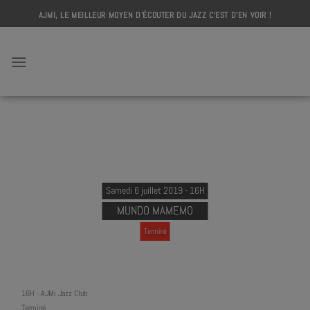
Skip
AJMI, LE MEILLEUR MOYEN D'ÉCOUTER DU JAZZ C'EST D'EN VOIR !
to
content
AJMI
Samedi 6 juillet 2019 - 16H
MUNDO MAMEMO
Terminé
16H
-
AJMi Jazz Club
Terminé