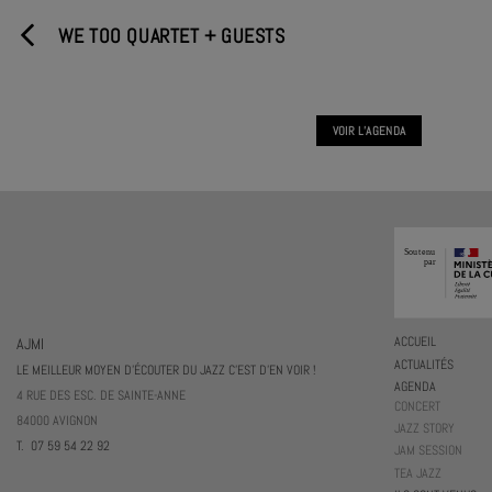
WE TOO QUARTET + GUESTS
VOIR L'AGENDA
AJMI
ACCUEIL
ACTUALITÉS
LE MEILLEUR MOYEN D'ÉCOUTER DU JAZZ C'EST D'EN VOIR !
AGENDA
4 RUE DES ESC. DE SAINTE-ANNE
CONCERT
84000 AVIGNON
JAZZ STORY
T. 07 59 54 22 92
JAM SESSION
TEA JAZZ