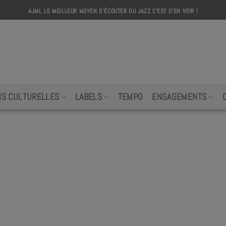
AJMI, LE MEILLEUR MOYEN D'ÉCOUTER DU JAZZ C'EST D'EN VOIR !
AJMI
NS CULTURELLES
LABELS
TEMPO
ENGAGEMENTS