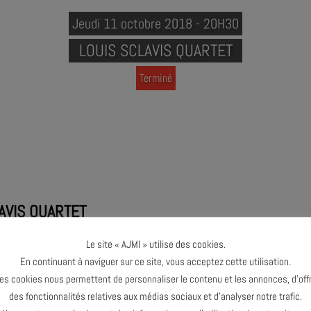
Jeudi 11 octobre 2018 - 20H30
LOUIS SCLAVIS QUARTET
Terminé
AVIS QUARTET
Le site « AJMI » utilise des cookies.
 saxophones, clarinettes
En continuant à naviguer sur ce site, vous acceptez cette utilisation.
Y : piano, claviers
es cookies nous permettent de personnaliser le contenu et les annonces, d’offr
 contrebasse
des fonctionnalités relatives aux médias sociaux et d’analyser notre trafic.
ERGNE : batterie