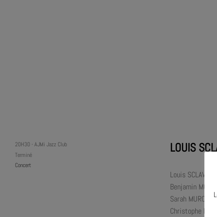
LOUIS SCL
20H30
-
AJMi Jazz Club
Terminé
Concert
Louis SCLAVIS :
Benjamin MOUSSA
L
Sarah MURCIA :
Christophe LAV