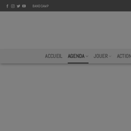
Skip
BANDCAMP
to
content
ACCUEIL
AGENDA
JOUER
ACTIO