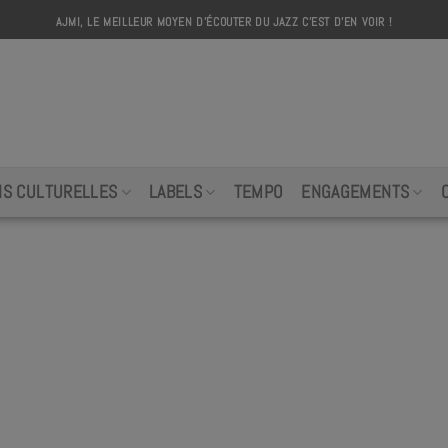
AJMI, LE MEILLEUR MOYEN D'ÉCOUTER DU JAZZ C'EST D'EN VOIR !
AJMI
NS CULTURELLES
LABELS
TEMPO
ENGAGEMENTS