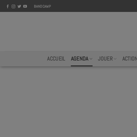
Skip
BANDCAMP
to
content
ACCUEIL
AGENDA
JOUER
ACTIO