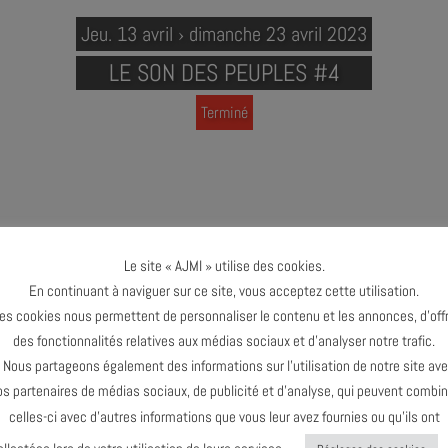
Jeu. 13 avril › dimanche 23 avril 2023
LE SON DES PEUPLES #4
Terminé
Le site « AJMI » utilise des cookies.
En continuant à naviguer sur ce site, vous acceptez cette utilisation.
ES PEUPLES #4
es cookies nous permettent de personnaliser le contenu et les annonces, d’offr
des fonctionnalités relatives aux médias sociaux et d’analyser notre trafic.
reux de pouvoir reconduire cette 4ème édition du festival Le Son des Pe
ous partageons également des informations sur l’utilisation de notre site av
nt qui transcende les esthétiques du jazz et des musiques improvisées, et 
os partenaires de médias sociaux, de publicité et d’analyse, qui peuvent combin
rtes à un large public. La compagnie Naï No Production, l’AJMi, La Gare de
celles-ci avec d’autres informations que vous leur avez fournies ou qu’ils ont
 musique au croisement des cultures, ouverte à toutes et à tous, un espace