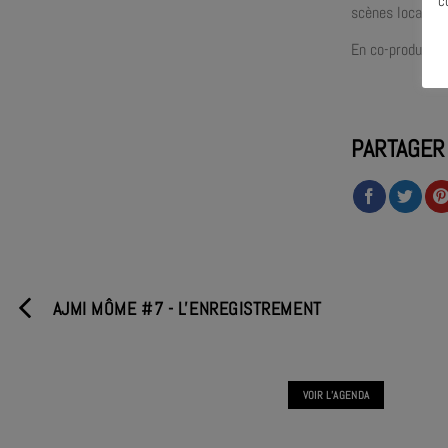
c
scènes locales à
En co-production
PARTAGER
AJMI MÔME #7 - L'ENREGISTREMENT
VOIR L'AGENDA