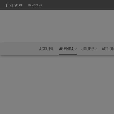
Skip
BANDCAMP
to
content
ACCUEIL
AGENDA
JOUER
ACTIO