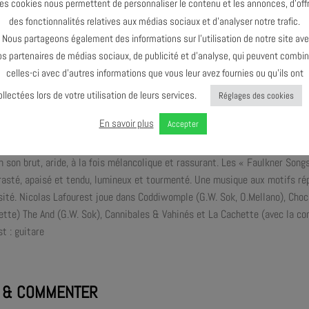
es cookies nous permettent de personnaliser le contenu et les annonces, d’offr
des fonctionnalités relatives aux médias sociaux et d’analyser notre trafic.
ous partageons également des informations sur l’utilisation de notre site av
Z : c’est Don Nino (NLF3 / Prohibition…) et Françoiz Breut, accompagné
os partenaires de médias sociaux, de publicité et d’analyse, qui peuvent combin
« Cover Songs In Inferno » Don & Françoiz convoquent l’esprit frappeur et 
celles-ci avec d’autres informations que vous leur avez fournies ou qu’ils ont
Prince” Billie, Donovan, Jefferson Airplane ou des Kinks et marquent deux de
 voix, claviers
ollectées lors de votre utilisation de leurs services.
Réglages des cookies
ers, guitare, basse, voix
En savoir plus
Accepter
g : batterie, sampler
 la guitare seule de Nicolas Lafourest,
n son brut, aride, à la fois mélancolique et rassurant. Les « Faulkner Song
asté, apaisé et tendu, lumineux et tourmenté. Une musique aux motifs répét
sité. Nicolas Lafourest joue dans Coddiwomple (G.W. Sok, O.Mellano), Choc 
ette) The And (G.W. Sok), Cannibales & Vahinés et La Cachette (avec la c
t : guitare
 & COMMENTER