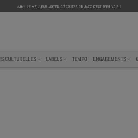
AJMI, LE MEILLEUR MOYEN D'ÉCOUTER DU JAZZ C'EST D'EN VOIR !
AJMI
NS CULTURELLES
LABELS
TEMPO
ENGAGEMENTS