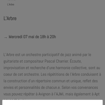
L’Arbre
L’Arbre
→ Mercredi 07 mai de 18h à 20h
L’Arbre est un orchestre participatif de jazz animé par le
guitariste et compositeur Pascal Charrier. Écoute,
improvisation et recherche d’une harmonie collective, sont au
coeur de cet orchestre. Les répétitions de l’Arbre conduisent à
la construction d’un répertoire commun et unique, reflet des
envies et personnalités de chacun.e. Selon vos convenances
vous pouvez répéter à Avignon à l’AJMi, mais également à Apt
à la MJC Archipop.