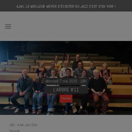
Skip
AJMI, LE MEILLEUR MOYEN D'ÉCOUTER DU JAZZ C'EST D'EN VOIR !
to
content
AJMI
Mercredi 7 mai 2025 - 18H
L’ARBRE #11
Terminé
18H
-
AJMi Jazz Club
Terminé