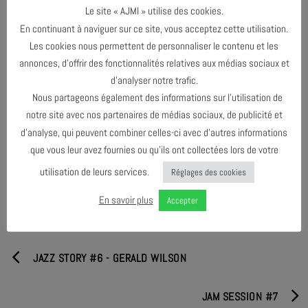
Le site « AJMI » utilise des cookies.
Tarif : 75€ pour le semestre
En continuant à naviguer sur ce site, vous acceptez cette utilisation.
Inscription aux ateliers de l’AJMi : info@ajmi.fr —
Les cookies nous permettent de personnaliser le contenu et les
07.59.54.22.92
annonces, d’offrir des fonctionnalités relatives aux médias sociaux et
d’analyser notre trafic.
Nous partageons également des informations sur l’utilisation de
notre site avec nos partenaires de médias sociaux, de publicité et
d’analyse, qui peuvent combiner celles-ci avec d’autres informations
PARTAGER & COMMENTER
que vous leur avez fournies ou qu’ils ont collectées lors de votre
utilisation de leurs services.
Réglages des cookies
En savoir plus
Accepter
JAZZ STORY #6 - GERALD WILSON
JAM SESSION #7