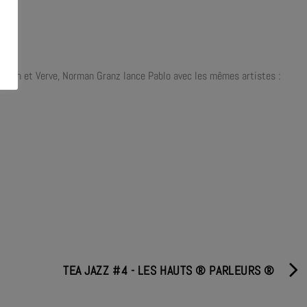
Norgran et Verve, Norman Granz lance Pablo avec les mêmes artistes :
TEA JAZZ #4 - LES HAUTS ® PARLEURS ®