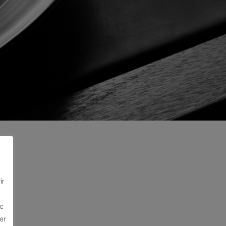
ir
ec
er