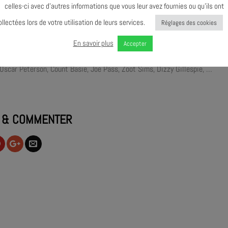
celles-ci avec d’autres informations que vous leur avez fournies ou qu’ils ont
ollectées lors de votre utilisation de leurs services.
Réglages des cookies
arte « Pass » à 1€ indispensable, à se procurer sur place)
e la conférence
En savoir plus
Accepter
e qu’il s’ennuyait un peu, dix ans après avoir vendu ses catalogues Clef, 
 Oscar Peterson, Count Basie, Joe Pass, Zoot Sims, Dizzy Gillespie, …
 & COMMENTER