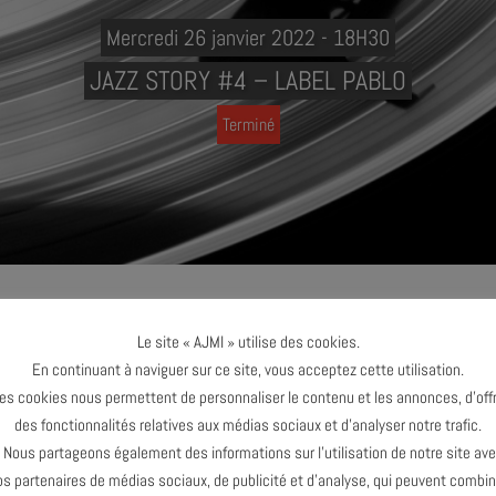
Mercredi 26 janvier 2022 - 18H30
JAZZ STORY #4 – LABEL PABLO
Terminé
Y #4 - LABEL PABLO
Le site « AJMI » utilise des cookies.
En continuant à naviguer sur ce site, vous acceptez cette utilisation.
es cookies nous permettent de personnaliser le contenu et les annonces, d’offr
 avez toujours voulu savoir sur le jazz !
des fonctionnalités relatives aux médias sociaux et d’analyser notre trafic.
Jean-Paul Ricard & Bruno Levée
ous partageons également des informations sur l’utilisation de notre site av
 : Vinyles originaux
os partenaires de médias sociaux, de publicité et d’analyse, qui peuvent combin