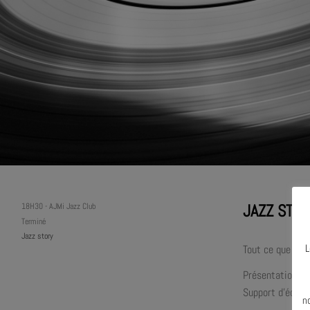
JAZZ STOR
18H30
-
AJMi Jazz Club
Terminé
Jazz story
L
Tout ce que vous
Présentation : 
N
Support d’écoute
n
.