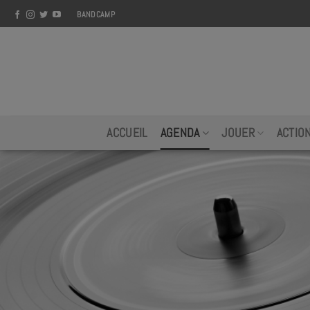
Skip
BANDCAMP
to
content
ACCUEIL
AGENDA
JOUER
ACTIO