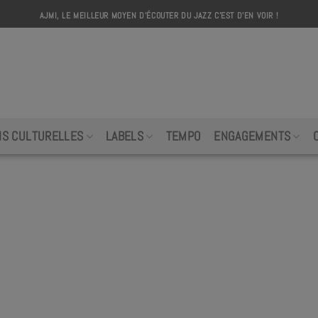
AJMI, LE MEILLEUR MOYEN D'ÉCOUTER DU JAZZ C'EST D'EN VOIR !
AJMI
NS CULTURELLES
LABELS
TEMPO
ENGAGEMENTS