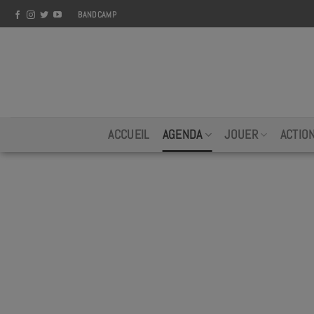
Skip
BANDCAMP
to
content
ACCUEIL
AGENDA
JOUER
ACTIO