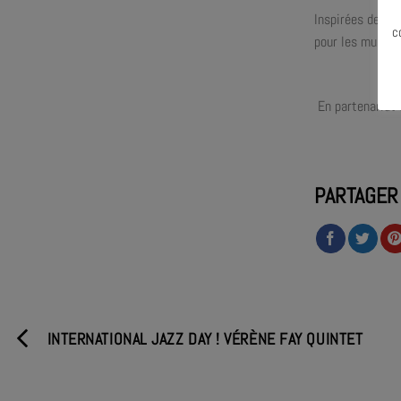
Inspirées des s
c
pour les musici
En partenariat 
PARTAGER
INTERNATIONAL JAZZ DAY ! VÉRÈNE FAY QUINTET