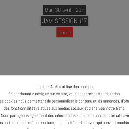
Mar. 30 avril - 21H
JAM SESSION #7
Terminé
ION #7
Le site « AJMI » utilise des cookies.
En continuant à naviguer sur ce site, vous acceptez cette utilisation.
es cookies nous permettent de personnaliser le contenu et les annonces, d’offr
rte « pass » à 1€ indispensable, à se procurer sur place)
des fonctionnalités relatives aux médias sociaux et d’analyser notre trafic.
de la Jam Session
ous partageons également des informations sur l’utilisation de notre site av
os partenaires de médias sociaux, de publicité et d’analyse, qui peuvent combin
MENSUEL INCONTOURNABLE !