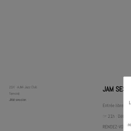
JAM SESS
21H
-
AJMi Jazz Club
Terminé
JAM session
L
Entrée libre (ca
☞ 21h : Début 
N
n
RENDEZ-VOUS 