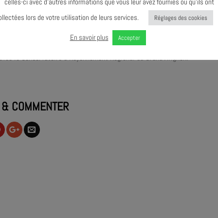
celles-ci avec d’autres informations que vous leur avez fournies ou qu’ils ont
essions new-yorkaises des années 40, les Jam Sessions sont placées sous le
ollectées lors de votre utilisation de leurs services.
Réglages des cookies
ens professionnels et amateurs de se rencontrer sur la scène de l’AJMi le 
En savoir plus
Accepter
avec le Conservatoire à Rayonnement Régional du Grand Avignon.
 & COMMENTER