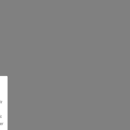
ir
ec
er