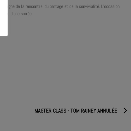
 signe de la rencontre, du partage et de la convivialité. L’occasion
temps d’une soirée.
MASTER CLASS - TOM RAINEY ANNULÉE