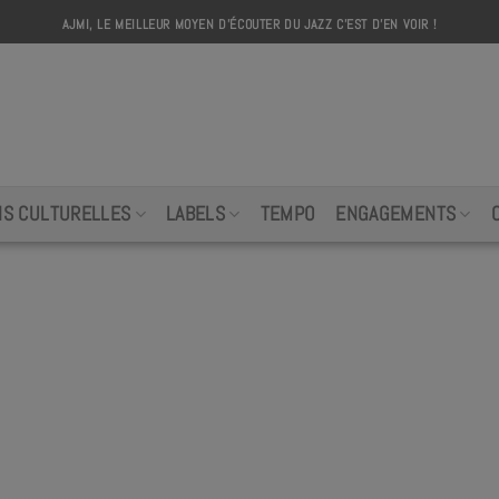
AJMI, LE MEILLEUR MOYEN D'ÉCOUTER DU JAZZ C'EST D'EN VOIR !
AJMI
NS CULTURELLES
LABELS
TEMPO
ENGAGEMENTS