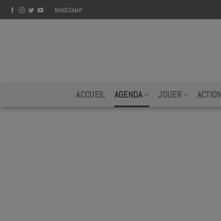
Skip
BANDCAMP
to
content
ACCUEIL
AGENDA
JOUER
ACTIO