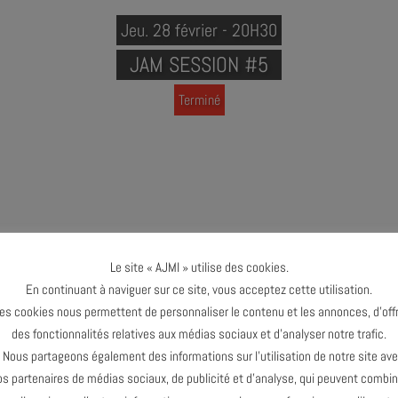
Jeu. 28 février - 20H30
JAM SESSION #5
Terminé
ION #5
Le site « AJMI » utilise des cookies.
En continuant à naviguer sur ce site, vous acceptez cette utilisation.
es cookies nous permettent de personnaliser le contenu et les annonces, d’offr
rte « pass » à 1€ indispensable, à se procurer sur place)
des fonctionnalités relatives aux médias sociaux et d’analyser notre trafic.
t de la Jam Session
ous partageons également des informations sur l’utilisation de notre site av
os partenaires de médias sociaux, de publicité et d’analyse, qui peuvent combin
MENSUEL INCONTOURNABLE !