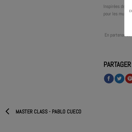
Inspirées des s
c
pour les musici
En partenariat 
PARTAGER
MASTER CLASS - PABLO CUECO