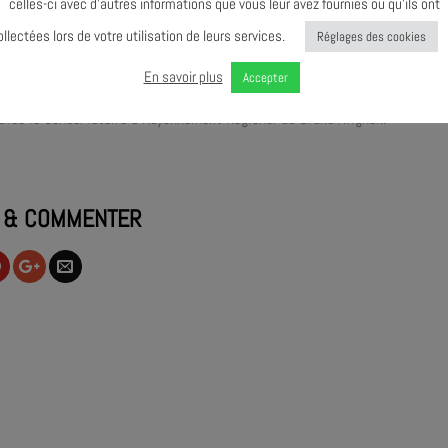
celles-ci avec d’autres informations que vous leur avez fournies ou qu’ils ont
essions new-yorkaises des années 40, les Jam Sessions sont placées sous le
ollectées lors de votre utilisation de leurs services.
Réglages des cookies
ens professionnels et amateurs de se rencontrer sur la scène de l’AJMi le 
En savoir plus
Accepter
avec le Conservatoire à Rayonnement Régional du Grand Avignon.
 & COMMENTER