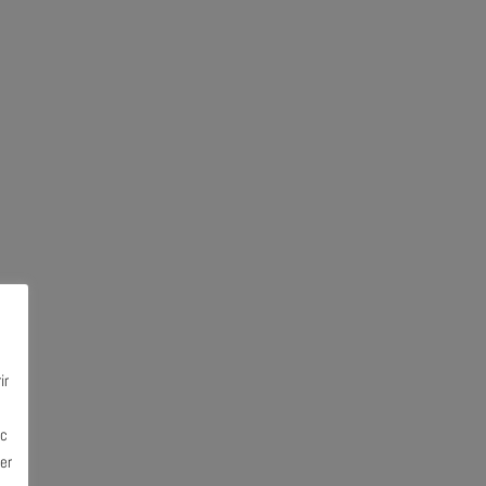
ir
ec
er