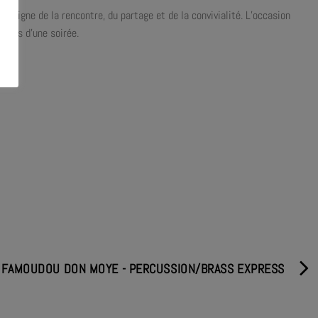
 signe de la rencontre, du partage et de la convivialité. L’occasion
temps d’une soirée.
FAMOUDOU DON MOYE - PERCUSSION/BRASS EXPRESS