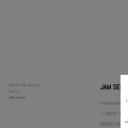
JAM SESS
20H30
-
AJMi Jazz Club
Terminé
JAM session
L
Entrée libre (ca
☞ 20h30 : Débu
N
n
RENDEZ-VOUS 