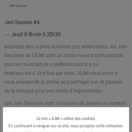
JAM session
Jam Session #4
→ Jeudi 6 février à 20h30
Inspirées des scènes ouvertes jazz américaines, les Jam
Sessions de l’AJMi sont un rendez-vous incontournable
pour les musicien.ne.s professionnel.le.s ou
amateur.rice.s. Une fois par mois, l’AJMi vous invite à
vous emparer de la scène pour partager son et passion
de la musique pour une soirée d’improvisation.
Les Jam Sessions sont l’occasion de passer un moment
convivial en famille ou entre ami.e.s, alors ramène ton ou
Le site « AJMI » utilise des cookies.
tes instruments et rejoins la scène !
En continuant à naviguer sur ce site, vous acceptez cette utilisation.