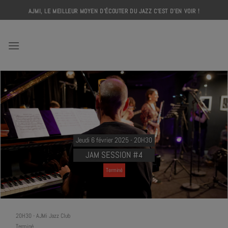
Skip
AJMI, LE MEILLEUR MOYEN D'ÉCOUTER DU JAZZ C'EST D'EN VOIR !
to
content
AJMI
Jeudi 6 février 2025 - 20H30
JAM SESSION #4
Terminé
20H30
-
AJMi Jazz Club
Terminé