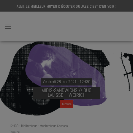
Skip
AJMI, LE MEILLEUR MOYEN D'ÉCOUTER DU JAZZ C'EST D'EN VOIR !
to
content
AJMI
Vendredi 28 mai 2021 - 12H30
MIDIS-SANDWICHS // DUO
LALISSE – WEIRICH
Terminé
12H30
-
Bibliothèque - Médiathèque Ceccano
Terminé