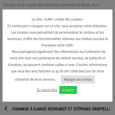
On peut ainsi trouver des influences provenant du Blues, de la
musique continue de Steve Reich, des sonorités Monkiennes, mais
aussi, à une certaine musique contemplative, voire
Le site « AJMI » utilise des cookies.
cinématographique. Une musique nourrie de silences en quelque
En continuant à naviguer sur ce site, vous acceptez cette utilisation.
sorte qui ne laisse rien à l’ostensible. Le choix a été fait d’intégrer
Les cookies nous permettent de personnaliser le contenu et les
des sons de claviers afin d’élargir les possibilités sonores et de
annonces, d’offrir des fonctionnalités relatives aux médias sociaux et
mieux refléter l’éclectisme musical de cette formation.
d’analyser notre trafic.
Nous partageons également des informations sur l’utilisation de
notre site avec nos partenaires de médias sociaux, de publicité et
d’analyse, qui peuvent combiner celles-ci avec d’autres informations
PARTAGER & COMMENTER
que vous leur avez fournies ou qu’ils ont collectées lors de votre
utilisation de leurs services.
Réglages des cookies
En savoir plus
Accepter
HOMMAGE À DJANGO REINHARDT ET STÉPHANE GRAPPELLI