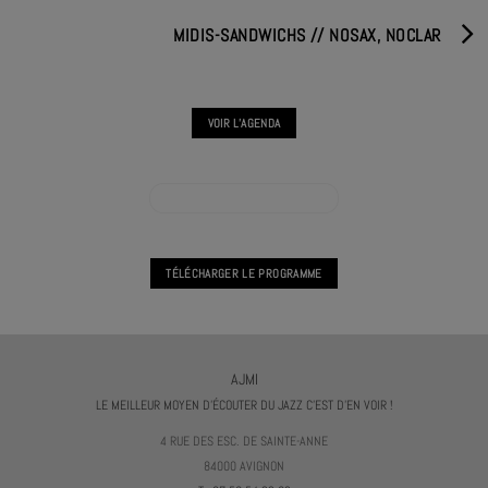
MIDIS-SANDWICHS // NOSAX, NOCLAR
VOIR L'AGENDA
VOIR L'AGENDA HORS LES MURS
TÉLÉCHARGER LE PROGRAMME
AJMI
LE MEILLEUR MOYEN D'ÉCOUTER DU JAZZ C'EST D'EN VOIR !
4 RUE DES ESC. DE SAINTE-ANNE
84000 AVIGNON