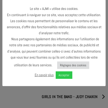
acoustique.
Le site « AJMI » utilise des cookies.
Leur complicité et leur désir commun de laisser l’espace à la
En continuant à naviguer sur ce site, vous acceptez cette utilisation.
musique de l’instant nourrissent le concert et la rencontre avec le
Les cookies nous permettent de personnaliser le contenu et les
public.
annonces, d’offrir des fonctionnalités relatives aux médias sociaux et
d’analyser notre trafic.
Nous partageons également des informations sur l’utilisation de
PARTAGER & COMMENTER
notre site avec nos partenaires de médias sociaux, de publicité et
d’analyse, qui peuvent combiner celles-ci avec d’autres informations
que vous leur avez fournies ou qu’ils ont collectées lors de votre
utilisation de leurs services.
Réglages des cookies
En savoir plus
Accepter
LES ÉMOUVANTES - 11° ÉDITION
GIRLS IN THE BAND - JUDY CHAIKIN