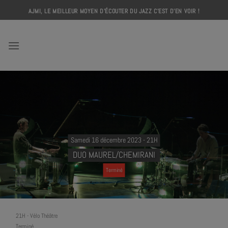
Skip
AJMI, LE MEILLEUR MOYEN D'ÉCOUTER DU JAZZ C'EST D'EN VOIR !
to
content
AJMI
Samedi 16 décembre 2023 - 21H
DUO MAUREL/CHEMIRANI
Terminé
21H
-
Vélo Théâtre
Terminé