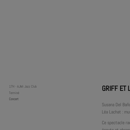
GRIFF ET
17H
-
AJMi Jazz Club
Terminé
Concert
Susana Del Baño
Léa Lachat : mu
Ce spectacle rac
écoute et observ