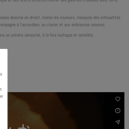
Susana dessine en direct, manie les couleurs, manipule des silhouettes
accompagne à l’accordéon, au clavier et aux ambiances sonores.
s un univers sensoriel, à la fois loufoque et sensible.
ir
ec
er