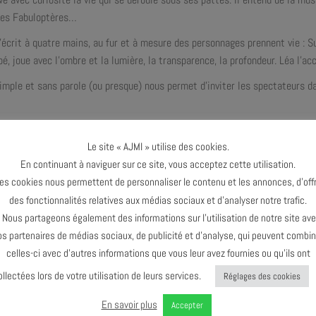
des Fabuloptères…
’écrit à quatre mains, au fur et à mesure des personnages prennent vie : 
é, joue avec l’ombre et la lumière, la transparence, la profondeur. Léa l’
imple et sans parole (ou presque) nous permet d’inviter les spectateurs dan
aser vidéo du spectacle :
Le site « AJMI » utilise des cookies.
En continuant à naviguer sur ce site, vous acceptez cette utilisation.
es cookies nous permettent de personnaliser le contenu et les annonces, d’offr
des fonctionnalités relatives aux médias sociaux et d’analyser notre trafic.
ous partageons également des informations sur l’utilisation de notre site av
os partenaires de médias sociaux, de publicité et d’analyse, qui peuvent combin
celles-ci avec d’autres informations que vous leur avez fournies ou qu’ils ont
ollectées lors de votre utilisation de leurs services.
Réglages des cookies
En savoir plus
Accepter