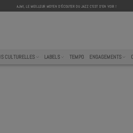
AJMI, LE MEILLEUR MOYEN D'ÉCOUTER DU JAZZ C'EST D'EN VOIR !
AJMI
NS CULTURELLES
LABELS
TEMPO
ENGAGEMENTS