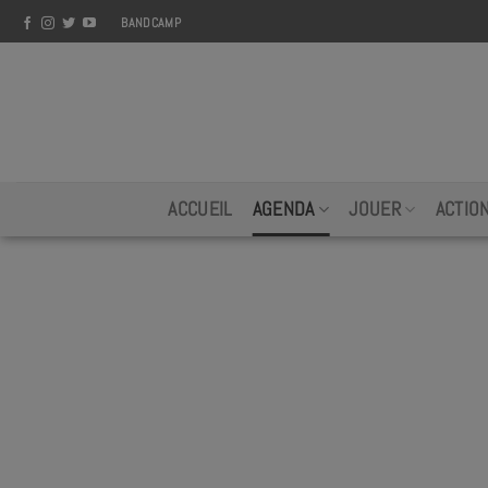
Skip
BANDCAMP
to
content
ACCUEIL
AGENDA
JOUER
ACTIO