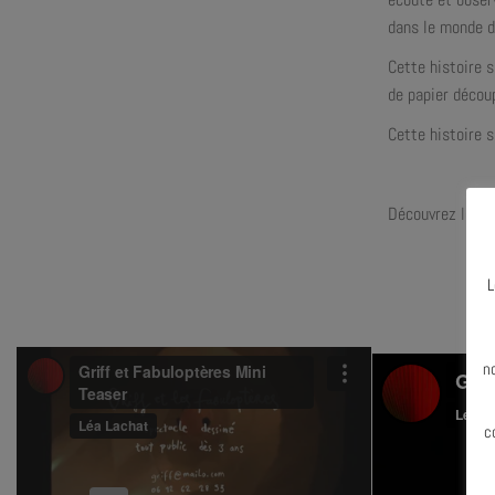
dans le monde 
Cette histoire s
de papier découp
Cette histoire s
Découvrez le te
L
N
n
c