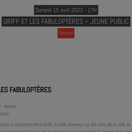
Samedi 15 avril 2023 - 17H
GRIFF ET LES FABULOPTÈRES – JEUNE PUBLIC
Terminé
 LES FABULOPTÈRES
 : dessin
sique
onte la rencontre entre Griff, le chat chanteur sur les toits de la ville, e
e avec curiosité la vie qui se déroule sous ses pattes. Il entend de la mu