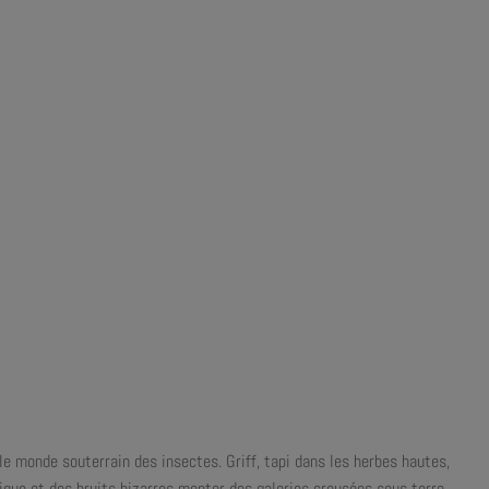
t le monde souterrain des insectes. Griff, tapi dans les herbes hautes,
sique et des bruits bizarres monter des galeries creusées sous terre,