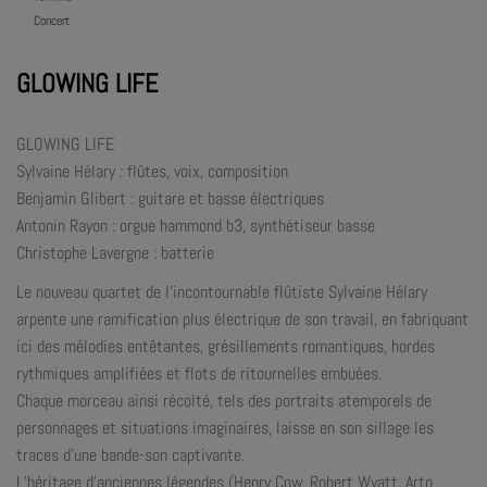
Concert
GLOWING LIFE
GLOWING LIFE
Sylvaine Hélary : flûtes, voix, composition
Benjamin Glibert : guitare et basse électriques
Antonin Rayon : orgue hammond b3, synthétiseur basse
Christophe Lavergne : batterie
Le nouveau quartet de l’incontournable flûtiste Sylvaine Hélary
arpente une ramification plus électrique de son travail, en fabriquant
ici des mélodies entêtantes, grésillements romantiques, hordes
rythmiques amplifiées et flots de ritournelles embuées.
Chaque morceau ainsi récolté, tels des portraits atemporels de
personnages et situations imaginaires, laisse en son sillage les
traces d’une bande-son captivante.
L’héritage d’anciennes légendes (Henry Cow, Robert Wyatt, Arto