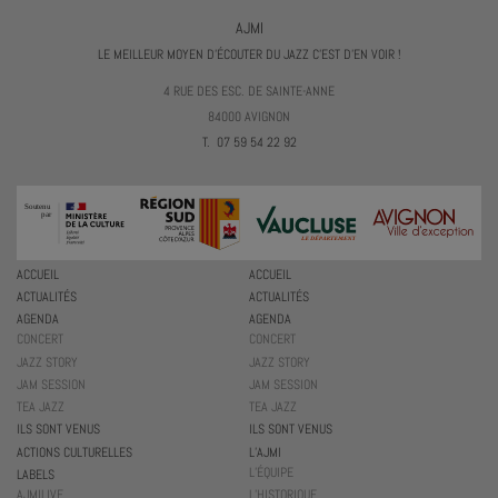
AJMI
LE MEILLEUR MOYEN D'ÉCOUTER DU JAZZ C'EST D'EN VOIR !
4 RUE DES ESC. DE SAINTE-ANNE
84000 AVIGNON
T. 07 59 54 22 92
ACCUEIL
ACCUEIL
ACTUALITÉS
ACTUALITÉS
AGENDA
AGENDA
CONCERT
CONCERT
JAZZ STORY
JAZZ STORY
JAM SESSION
JAM SESSION
TEA JAZZ
TEA JAZZ
ILS SONT VENUS
ILS SONT VENUS
ACTIONS CULTURELLES
L’AJMI
L’ÉQUIPE
LABELS
AJMILIVE
L’HISTORIQUE