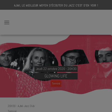
Skip
AJMI, LE MEILLEUR MOYEN D'ÉCOUTER DU JAZZ C'EST D'EN VOIR !
to
content
AJMI
Jeudi 22 octobre 2020 - 20H30
GLOWING LIFE
Terminé
20H30
-
AJMi Jazz Club
Terminé