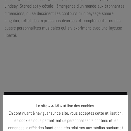
Lindsay, Stereolab) y côtoie l’émergence d’un monde aux étonnantes
dimensions, où se dessinent les contours d’un paysage sonore
singulier, reflet des expressions diverses et complémentaires des
quatre personnalités musicales qui s’y expriment avec une joyeuse
liberté.
Le site « AJMI » utilise des cookies.
En continuant à naviguer sur ce site, vous acceptez cette utilisation.
Les cookies nous permettent de personnaliser le contenu et les
annonces, d’offrir des fonctionnalités relatives aux médias sociaux et