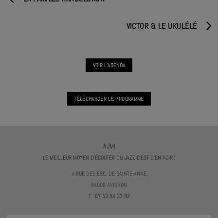
VICTOR & LE UKULÉLÉ
VOIR L'AGENDA
TÉLÉCHARGER LE PROGRAMME
AJMI
LE MEILLEUR MOYEN D'ÉCOUTER DU JAZZ C'EST D'EN VOIR !
4 RUE DES ESC. DE SAINTE-ANNE
84000 AVIGNON
T. 07 59 54 22 92