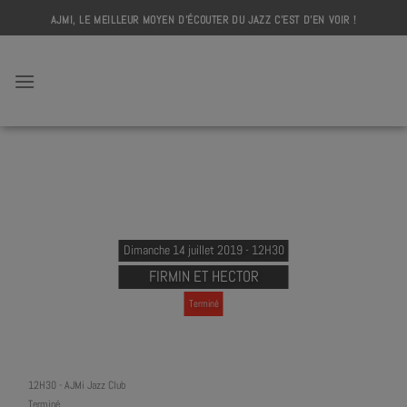
Skip
AJMI, LE MEILLEUR MOYEN D'ÉCOUTER DU JAZZ C'EST D'EN VOIR !
to
content
AJMI
Dimanche 14 juillet 2019 - 12H30
FIRMIN ET HECTOR
Terminé
12H30
-
AJMi Jazz Club
Terminé