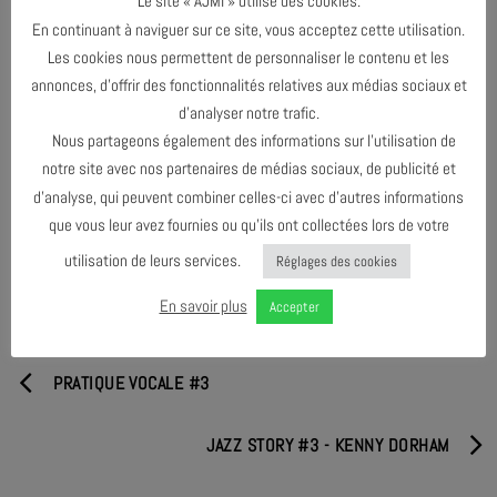
Le site « AJMI » utilise des cookies.
acoustique.
En continuant à naviguer sur ce site, vous acceptez cette utilisation.
Leur complicité et leur désir commun de laisser l’espace à la
Les cookies nous permettent de personnaliser le contenu et les
musique de l’instant nourrissent le concert et la rencontre avec le
annonces, d’offrir des fonctionnalités relatives aux médias sociaux et
public.
d’analyser notre trafic.
Nous partageons également des informations sur l’utilisation de
notre site avec nos partenaires de médias sociaux, de publicité et
d’analyse, qui peuvent combiner celles-ci avec d’autres informations
PARTAGER & COMMENTER
que vous leur avez fournies ou qu’ils ont collectées lors de votre
utilisation de leurs services.
Réglages des cookies
En savoir plus
Accepter
PRATIQUE VOCALE #3
JAZZ STORY #3 - KENNY DORHAM