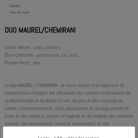
Concert
Hors les murs
DUO MAUREL/CHEMIRANI
Olivier Maurel : piano, claviers
Bijan Chemirani : percussions, saz, luth…
Romain Perez : son
Le duo MAUREL / CHEMIRANI se réunit autour d’un répertoire de
compositions chargées des influences des rythmes traditionnels de
la Méditerranée et du Moyen-Orient, du jazz et des musiques du
monde. L’instrumentarium, (luth, percussions et la large palette du
piano et des claviers), permet d’imaginer et de modeler des matières
sonores, des atmosphères riches et chatoyantes, un son
caractéristique au duo, sans délaisser l’essentielle dimension