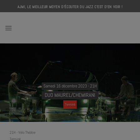
Skip
AJMI, LE MEILLEUR MOYEN D'ÉCOUTER DU JAZZ C'EST D'EN VOIR !
to
content
AJMI
Samedi 16 décembre 2023 - 21H
DUO MAUREL/CHEMIRANI
Terminé
21H
-
Vélo Théâtre
Terminé