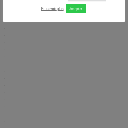
.
En savoir plus
Accepter
.
.
.
.
.
.
.
.
.
.
.
.
.
.
.
.
.