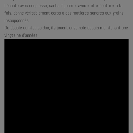
l’écoute avec souplesse, sachant jouer « avec » et « contre » à la
fois, donne véritablement corps à ces matières sonores aux grains
insoupçonnés.
Du double quintet au duo, ils jouent ensemble depuis maintenant une
vingtaine d’années.