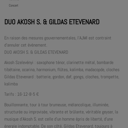
Concert
DUO AKOSH S. & GILDAS ETEVENARD
En raison des mesures gouvernementales, l’AJMI est contraint
d’annuler cet évènement.
DUO AKOSH S. & GILDAS ETEVENARD
Akosh Szelevényi : saxophone ténor, clarinette métal, bombarde
tibétaine, ocarina, harmonium, flûtes, kalimba, madacopde, cloches
Gildas Etevenard : batterie, gordon, daf, gongs, cloches, trompette,
kalimba
Tarifs : 16-12-8-5 €
Bouillonnante, tour à tour brumeuse, mélancolique, illuminée,
structurée ou improvisée, vibrante et brûlante, véritable geyser, la
musique d’Akosh S. est celle d’un homme épris de liberté, d’une
énergie indomptable. De son côté, Gildas Etevenard, toujours à