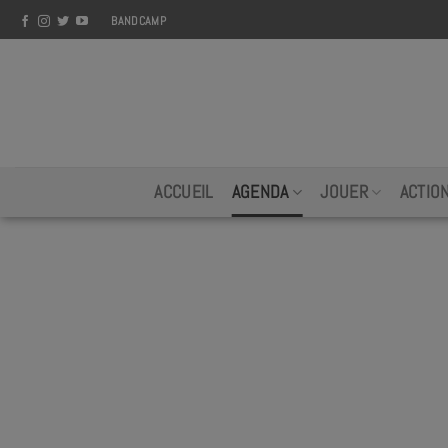
Skip
BANDCAMP
to
content
ACCUEIL
AGENDA
JOUER
ACTIO