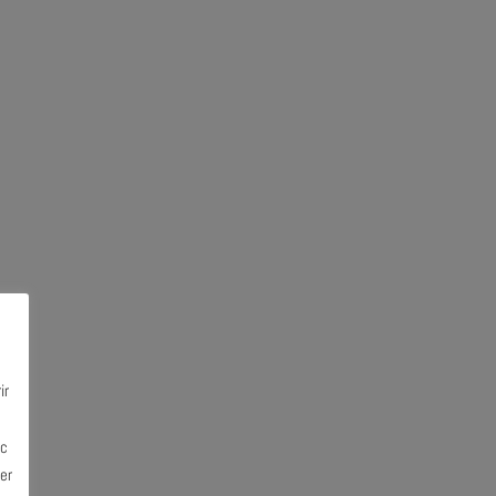
ir
ec
er