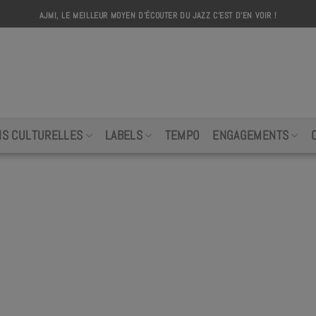
AJMI, LE MEILLEUR MOYEN D'ÉCOUTER DU JAZZ C'EST D'EN VOIR !
AJMI
NS CULTURELLES
LABELS
TEMPO
ENGAGEMENTS