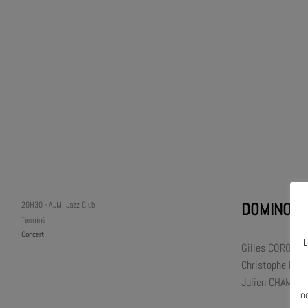
DOMINO
20H30
-
AJMi Jazz Club
Terminé
Concert
L
Gilles CORONADO
Christophe LAVE
N
Julien CHAMLA 
n