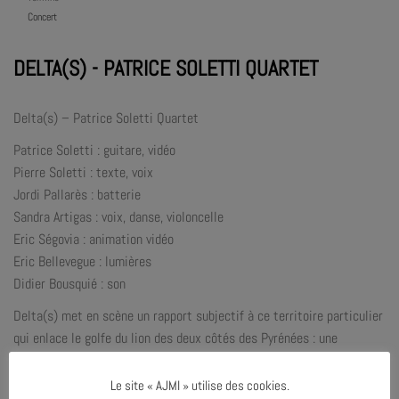
Concert
DELTA(S) - PATRICE SOLETTI QUARTET
Delta(s) – Patrice Soletti Quartet
Patrice Soletti : guitare, vidéo
Pierre Soletti : texte, voix
Jordi Pallarès : batterie
Sandra Artigas : voix, danse, violoncelle
Eric Ségovia : animation vidéo
Eric Bellevegue : lumières
Didier Bousquié : son
Delta(s) met en scène un rapport subjectif à ce territoire particulier
qui enlace le golfe du lion des deux côtés des Pyrénées : une
Occitanie élargie, affranchie des frontières, populaire, héritière des
idéaux de justice et de progrès social. Conçu et dirigé par Patrice et
Le site « AJMI » utilise des cookies.