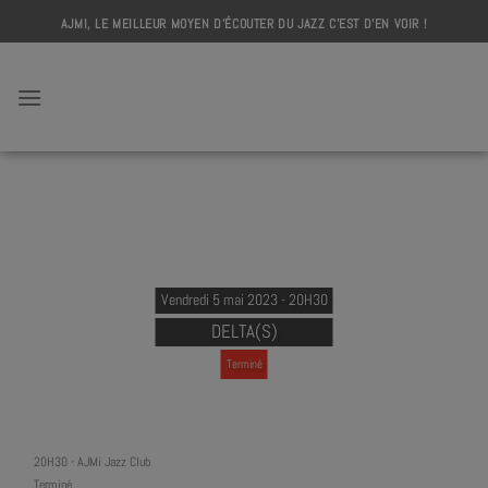
Skip
AJMI, LE MEILLEUR MOYEN D'ÉCOUTER DU JAZZ C'EST D'EN VOIR !
to
content
AJMI
Vendredi 5 mai 2023 - 20H30
DELTA(S)
Terminé
20H30
-
AJMi Jazz Club
Terminé