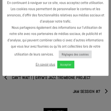
Pierre Soletti, ce projet interdisciplinaire, bilingue français-catalan,
En continuant à naviguer sur ce site, vous acceptez cette utilisation.
s’inscrit dans une démarche documentaire et artistique où la langue
Les cookies nous permettent de personnaliser le contenu et les
catalane est intégrée et mise en avant avec des artistes catalans.
annonces, d’offrir des fonctionnalités relatives aux médias sociaux et
d’analyser notre trafic.
Nous partageons également des informations sur l’utilisation de
notre site avec nos partenaires de médias sociaux, de publicité et
PARTAGER & COMMENTER
d’analyse, qui peuvent combiner celles-ci avec d’autres informations
que vous leur avez fournies ou qu’ils ont collectées lors de votre
utilisation de leurs services.
Réglages des cookies
En savoir plus
Accepter
CAN’T WAIT ! | GRYM’S JAZZ TROMBONE PROJECT
JAM SESSION #7