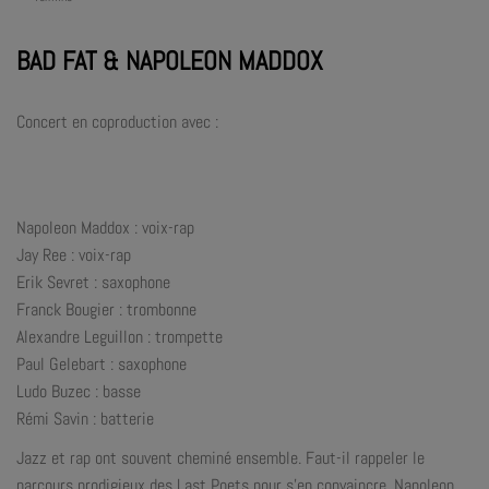
BAD FAT & NAPOLEON MADDOX
Concert en coproduction avec :
Napoleon Maddox : voix-rap
Jay Ree : voix-rap
Erik Sevret : saxophone
Franck Bougier : trombonne
Alexandre Leguillon : trompette
Paul Gelebart : saxophone
Ludo Buzec : basse
Rémi Savin : batterie
Jazz et rap ont souvent cheminé ensemble. Faut-il rappeler le
parcours prodigieux des Last Poets pour s’en convaincre. Napoleon