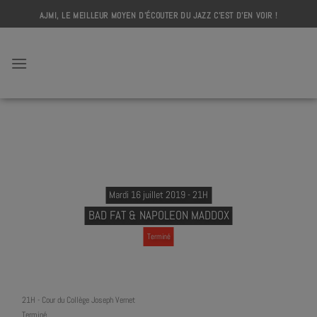
Skip
AJMI, LE MEILLEUR MOYEN D'ÉCOUTER DU JAZZ C'EST D'EN VOIR !
to
content
AJMI
Mardi 16 juillet 2019 - 21H
BAD FAT & NAPOLEON MADDOX
Terminé
21H
-
Cour du Collège Joseph Vernet
Terminé