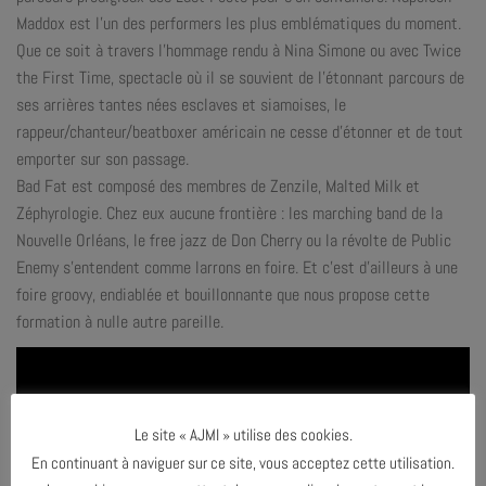
Maddox est l’un des performers les plus emblématiques du moment.
Que ce soit à travers l’hommage rendu à Nina Simone ou avec Twice
the First Time, spectacle où il se souvient de l’étonnant parcours de
ses arrières tantes nées esclaves et siamoises, le
rappeur/chanteur/beatboxer américain ne cesse d’étonner et de tout
emporter sur son passage.
Bad Fat est composé des membres de Zenzile, Malted Milk et
Zéphyrologie. Chez eux aucune frontière : les marching band de la
Nouvelle Orléans, le free jazz de Don Cherry ou la révolte de Public
Enemy s’entendent comme larrons en foire. Et c’est d’ailleurs à une
foire groovy, endiablée et bouillonnante que nous propose cette
formation à nulle autre pareille.
Le site « AJMI » utilise des cookies.
En continuant à naviguer sur ce site, vous acceptez cette utilisation.