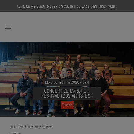
Skip
AJMI, LE MEILLEUR MOYEN D'ÉCOUTER DU JAZZ C'EST D'EN VOIR !
to
content
AJMI
Mercredi 21 mai 2025 - 19H
CONCERT DE L’ARBRE –
FESTIVAL TOUS ARTISTES !
Terminé
19H
-
Parc du clos de la murette
Terminé