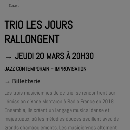
Concert
TRIO LES JOURS
RALLONGENT
→ JEUDI 20 MARS À 20H30
JAZZ CONTEMPORAIN – IMPROVISATION
→
Billetterie
Les trois musicien·nes de ce trio, se rencontrent sur
l’émission d’Anne Montaron à Radio France en 2018.
Ensemble, ils créent un langage musical dense et
majestueux, où les mélodies douces oscillent avec de
grands chamboulements. Les musicien·nes alternent