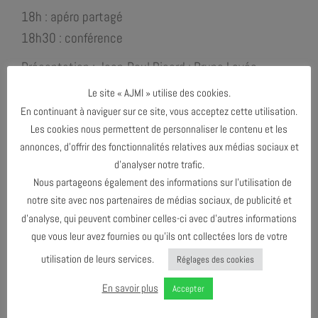
18h : apéro partagé
18h30 : conférence
Présentation : Jean-Paul Ricard ; Bruno Levée
Support d’écoute : Vinyles originaux
Le site « AJMI » utilise des cookies.
En continuant à naviguer sur ce site, vous acceptez cette utilisation.
Cette conférence est animée par Jean-Paul Ricard et
Les cookies nous permettent de personnaliser le contenu et les
Bruno Levée et retrace la vie de l’artiste à travers
annonces, d’offrir des fonctionnalités relatives aux médias sociaux et
des vinyles originaux. Un rendez-vous indispensable
d’analyser notre trafic.
pour les passionné.es et les curieux.euses !
Nous partageons également des informations sur l’utilisation de
notre site avec nos partenaires de médias sociaux, de publicité et
d’analyse, qui peuvent combiner celles-ci avec d’autres informations
que vous leur avez fournies ou qu’ils ont collectées lors de votre
utilisation de leurs services.
Réglages des cookies
En savoir plus
Accepter