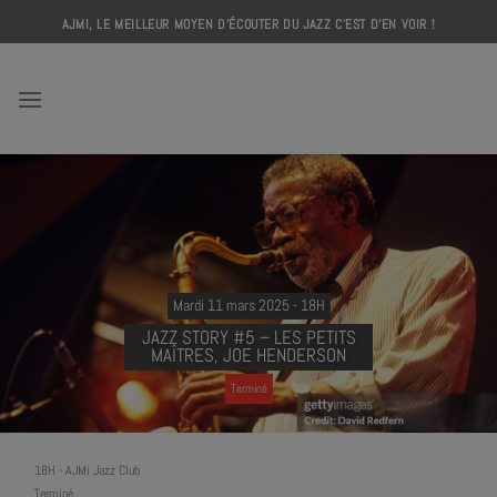
Skip
AJMI, LE MEILLEUR MOYEN D'ÉCOUTER DU JAZZ C'EST D'EN VOIR !
to
content
AJMI
Mardi 11 mars 2025 - 18H
JAZZ STORY #5 – LES PETITS
MAÎTRES, JOE HENDERSON
Terminé
18H
-
AJMi Jazz Club
Terminé