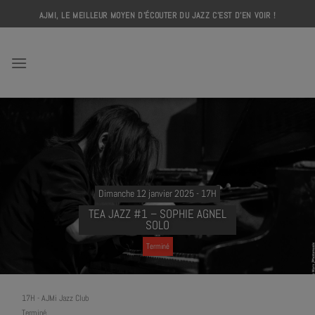
Skip
AJMI, LE MEILLEUR MOYEN D'ÉCOUTER DU JAZZ C'EST D'EN VOIR !
to
content
AJMI
Dimanche 12 janvier 2025 - 17H
TEA JAZZ #1 – SOPHIE AGNEL
SOLO
Terminé
17H
-
AJMi Jazz Club
Terminé