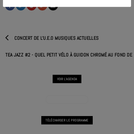
CONCERT DE L'U.E.O MUSIQUES ACTUELLES
TEA JAZZ #2 - QUEL PETIT VÉLO À GUIDON CHROMÉ AU FOND DE 
VOIR L'AGENDA
VOIR L'AGENDA CONCERT
TÉLÉCHARGER LE PROGRAMME