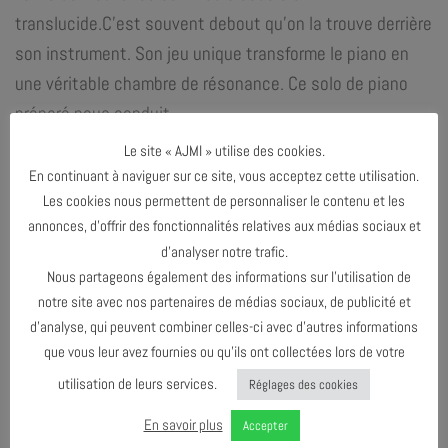
translucide.C’est souvent debout qu’on la trouve derrière
son instrument. Son jeu unique transforme le piano en
une véritable chambre de résonance. Ce solo de piano
préparé nous conduit
Le site « AJMI » utilise des cookies.
dans une aventure emplie de soubresauts et d’agitation,
En continuant à naviguer sur ce site, vous acceptez cette utilisation.
où l’on sent l’instinct de la pianiste à l’œuvre. Chaque
Les cookies nous permettent de personnaliser le contenu et les
passage évolue avec sa propre couleur et ses
annonces, d’offrir des fonctionnalités relatives aux médias sociaux et
harmonies.
d’analyser notre trafic.
Nous partageons également des informations sur l’utilisation de
Sophie Agnel :
piano
notre site avec nos partenaires de médias sociaux, de publicité et
d’analyse, qui peuvent combiner celles-ci avec d’autres informations
que vous leur avez fournies ou qu’ils ont collectées lors de votre
utilisation de leurs services.
Réglages des cookies
PARTAGER & COMMENTER
En savoir plus
Accepter