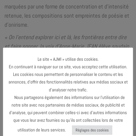
marquées par une forme de concentration et d’intensité
retenue, les compositions sont empreintes de poésie et
d’onirisme.
​« On l’entend explorer ici et là, les frontières entre dire
et faire sonner, la voix d’Anne-Marie JEAN élève soudain
au-dessus de cette étrange étendue, un authentique
Le site « AJMI » utilise des cookies.
chant, d’une renversante beauté » Frank Bergerot (Jazz
En continuant à naviguer sur ce site, vous acceptez cette utilisation.
Magazine)
Les cookies nous permettent de personnaliser le contenu et les
annonces, d’offrir des fonctionnalités relatives aux médias sociaux et
Anne-Marie Jean :
voix
d’analyser notre trafic.
Rémi Ploton :
claviers
Nous partageons également des informations sur l’utilisation de
Cedrick Bec :
batterie
notre site avec nos partenaires de médias sociaux, de publicité et
Joan Eche-Puig :
contrebasse
d’analyse, qui peuvent combiner celles-ci avec d’autres informations
que vous leur avez fournies ou qu’ils ont collectées lors de votre
utilisation de leurs services.
Réglages des cookies