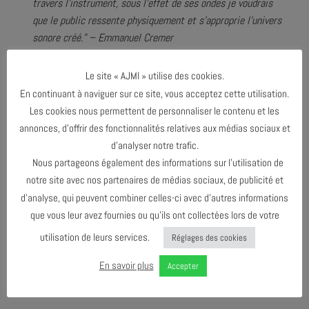
travers l’instrument, sous l’effet de ses ondes je voudrais
que le public ressente physiquement et s’approprie l’univers
sonore créé.” – Emmanuel Cremer
Le site « AJMI » utilise des cookies.
Emmanuel Cremer
: violoncelle
En continuant à naviguer sur ce site, vous acceptez cette utilisation.
Les cookies nous permettent de personnaliser le contenu et les
annonces, d’offrir des fonctionnalités relatives aux médias sociaux et
d’analyser notre trafic.
Nous partageons également des informations sur l’utilisation de
notre site avec nos partenaires de médias sociaux, de publicité et
d’analyse, qui peuvent combiner celles-ci avec d’autres informations
que vous leur avez fournies ou qu’ils ont collectées lors de votre
PARTAGER & COMMENTER
utilisation de leurs services.
Réglages des cookies
En savoir plus
Accepter