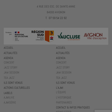
4 RUE DES ESC. DE SAINTE-ANNE
84000 AVIGNON
T. 07 59 54 22 92
ACCUEIL
ACCUEIL
ACTUALITÉS
ACTUALITÉS
AGENDA
AGENDA
CONCERT
CONCERT
JAZZ STORY
JAZZ STORY
JAM SESSION
JAM SESSION
TEA JAZZ
TEA JAZZ
ILS SONT VENUS
ILS SONT VENUS
ACTIONS CULTURELLES
L’AJMI
L’ÉQUIPE
LABELS
AJMILIVE
L’HISTORIQUE
AJMISÉRIE
PARTENAIRES
CONTACT & INFOS PRATIQUES