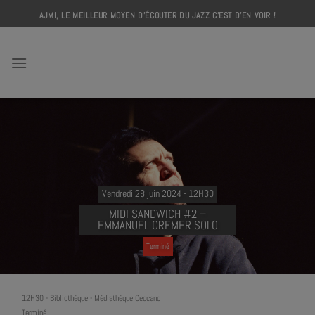
Skip
AJMI, LE MEILLEUR MOYEN D'ÉCOUTER DU JAZZ C'EST D'EN VOIR !
to
content
AJMI
Vendredi 28 juin 2024 - 12H30
MIDI SANDWICH #2 –
EMMANUEL CREMER SOLO
Terminé
12H30
-
Bibliothèque - Médiathèque Ceccano
Terminé