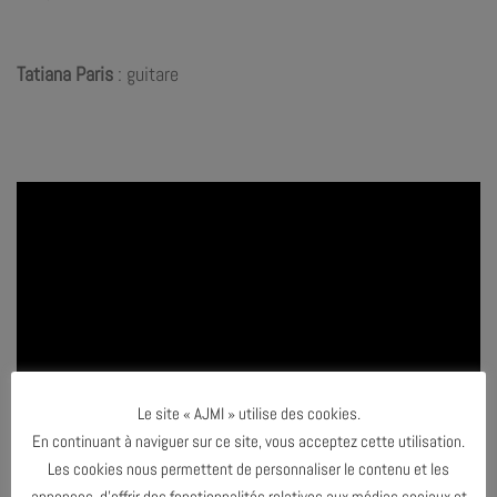
Tatiana Paris
: guitare
Le site « AJMI » utilise des cookies.
En continuant à naviguer sur ce site, vous acceptez cette utilisation.
Les cookies nous permettent de personnaliser le contenu et les
annonces, d’offrir des fonctionnalités relatives aux médias sociaux et