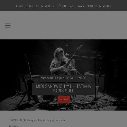
Skip
AJMI, LE MEILLEUR MOYEN D'ÉCOUTER DU JAZZ C'EST D'EN VOIR !
to
content
AJMI
Vendredi 14 juin 2024 - 12H30
MIDI SANDWICH #1 – TATIANA
PARIS SOLO
Terminé
12H30
-
Bibliothèque - Médiathèque Ceccano
Terminé