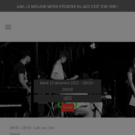
Skip
AJMI, LE MEILLEUR MOYEN D'ÉCOUTER DU JAZZ C'EST D'EN VOIR !
to
content
AJMI
Mardi 12 décembre 2023 - 18H30 ›
20H30
UEO
Terminé
18H30 › 20H30
-
AJMi Jazz Club
Terminé