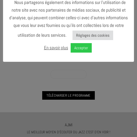
Nous partageons également des informations sur l’utilisation de
notre site avec nos partenaires de médias sociaux, de publicité et
UEO
d’analyse, qui peuvent combiner celles-ci avec d’autres informations
que vous leur avez fournies ou qu’ils ont collectées lors de votre
UEO
utilisation de leurs services.
Réglages des cookies
En savoir plus
Accepter
VOIR L'AGENDA
VOIR L'AGENDA UEO
TÉLÉCHARGER LE PROGRAMME
AJMI
LE MEILLEUR MOYEN D'ÉCOUTER DU JAZZ C'EST D'EN VOIR !