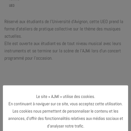
UEO
Réservé aux étudiants de l’Université d’Avignon, cette UEO prend la
forme d’ateliers de pratique collective sur le thème des musiques
actuelles.
Elle est ouverte aux étudiant·es de tout niveau musical avec leurs
instruments et se termine sur la scène de l’AJMi lors d’un concert
programmé pour l’occasion.
PARTAGER & COMMENTER
Le site « AJMI » utilise des cookies.
En continuant à naviguer sur ce site, vous acceptez cette utilisation.
Les cookies nous permettent de personnaliser le contenu et les
annonces, d’offrir des fonctionnalités relatives aux médias sociaux et
d’analyser notre trafic.