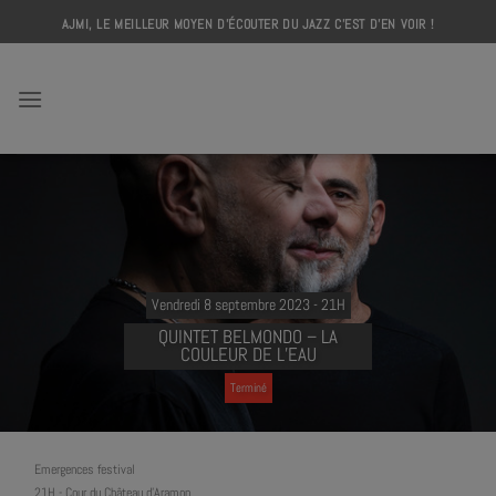
Skip
AJMI, LE MEILLEUR MOYEN D'ÉCOUTER DU JAZZ C'EST D'EN VOIR !
to
content
AJMI
Vendredi 8 septembre 2023 - 21H
QUINTET BELMONDO – LA
COULEUR DE L’EAU
Terminé
Emergences festival
21H
-
Cour du Château d’Aramon