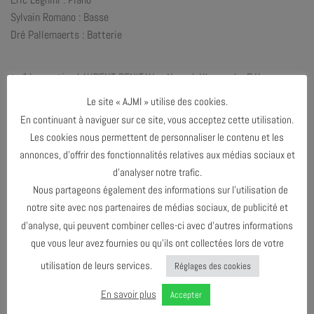
Sylvain Romano : Basse
Dré Pallemaerts : Batterie
➤
1ère partie : LAURENT BENITAH – Nouvel Album « Le Déluge »
Avec Laurent Benitah : Chant, Guitares
Le site « AJMI » utilise des cookies.
Armand Féret : Guitares, Percussions, Chœurs
En continuant à naviguer sur ce site, vous acceptez cette utilisation.
Jacques Loucel : Claviers, Machines, Chœurs
Les cookies nous permettent de personnaliser le contenu et les
annonces, d’offrir des fonctionnalités relatives aux médias sociaux et
d’analyser notre trafic.
Nous partageons également des informations sur l’utilisation de
Pour les adhérent.e.s, 20 places seront vendues au tarif de 20€ sur
notre site avec nos partenaires de médias sociaux, de publicité et
le site Weezevent avec le code : AJMI !
d’analyse, qui peuvent combiner celles-ci avec d’autres informations
que vous leur avez fournies ou qu’ils ont collectées lors de votre
utilisation de leurs services.
Réglages des cookies
PARTAGER & COMMENTER
En savoir plus
Accepter