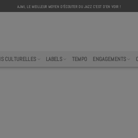
AJMI, LE MEILLEUR MOYEN D'ÉCOUTER DU JAZZ C'EST D'EN VOIR !
AJMI
NS CULTURELLES
LABELS
TEMPO
ENGAGEMENTS