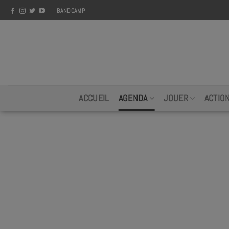
Skip
BANDCAMP
to
content
ACCUEIL
AGENDA
JOUER
ACTIO