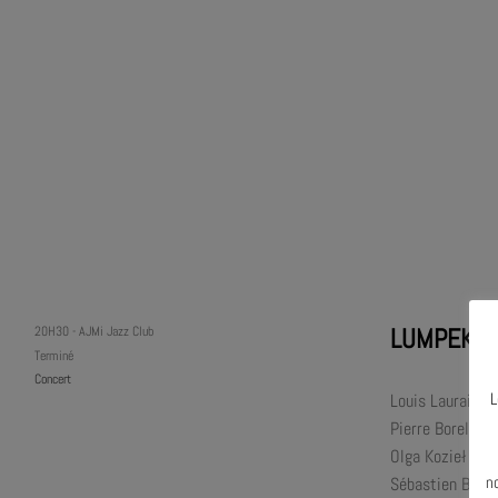
LUMPEKS
20H30
-
AJMi Jazz Club
Terminé
Concert
L
Louis Laurain :
Pierre Borel : s
N
Olga Kozieł : b
n
Sébastien Belia