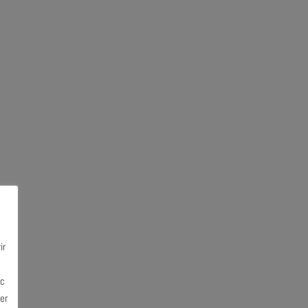
ir
ec
er