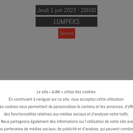
Jeudi 1 juin 2023 - 20H30
LUMPEKS
Terminé
Le site « AJMI » utilise des cookies.
En continuant à naviguer sur ce site, vous acceptez cette utilisation.
es cookies nous permettent de personnaliser le contenu et les annonces, d’offr
 trompette
des fonctionnalités relatives aux médias sociaux et d’analyser notre trafic.
axophone
ous partageons également des informations sur l’utilisation de notre site av
araban, bębenek obręczowy, voix
os partenaires de médias sociaux, de publicité et d’analyse, qui peuvent combin
h : contrebasse