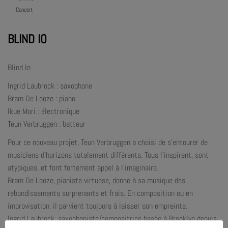
Concert
BLIND IO
Blind Io
Ingrid Laubrock : saxophone
Bram De Looze : piano
Ikue Mori : électronique
Teun Verbruggen : batteur
Pour ce nouveau projet, Teun Verbruggen a choisi de s’entourer de
musiciens d’horizons totalement différents. Tous l’inspirent, sont
atypiques, et font fortement appel à l’imaginaire.
Bram De Looze, pianiste virtuose, donne à sa musique des
rebondissements surprenants et frais. En composition ou en
improvisation, il parvient toujours à laisser son empreinte.
Ingrid Laubrock, saxophoniste/compositrice basée à Brooklyn depuis