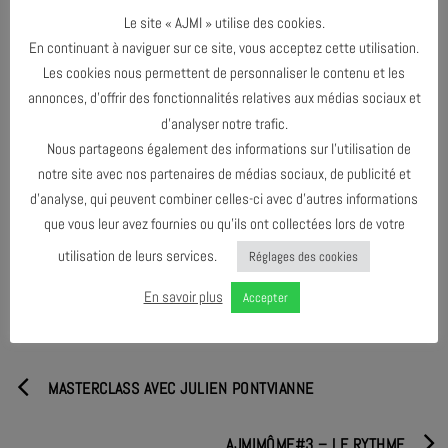
2009, explore les frontières entre les domaines musicaux et crée
Le site « AJMI » utilise des cookies.
des univers sonores denses.
En continuant à naviguer sur ce site, vous acceptez cette utilisation.
Ikue Mori, connue à la fois pour son travail de soliste et ses
Les cookies nous permettent de personnaliser le contenu et les
collaborations avec des groupes comme Hemophiliac et les
annonces, d’offrir des fonctionnalités relatives aux médias sociaux et
bagatelles de John Zorn, offre un large éventail entre improvisations
d’analyser notre trafic.
noise (Mike Patton) et musique lyrique abstraite minimale.
Nous partageons également des informations sur l’utilisation de
notre site avec nos partenaires de médias sociaux, de publicité et
d’analyse, qui peuvent combiner celles-ci avec d’autres informations
que vous leur avez fournies ou qu’ils ont collectées lors de votre
PARTAGER & COMMENTER
utilisation de leurs services.
Réglages des cookies
En savoir plus
Accepter
MASTERCLASS AVEC JULIEN PONTVIANNE
AJMIMÔME#3 – LE RYTHME