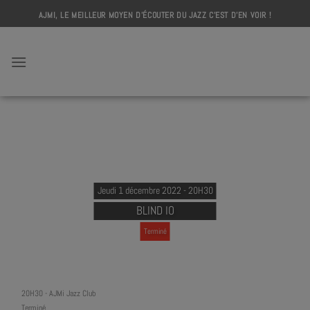
Skip
AJMI, LE MEILLEUR MOYEN D'ÉCOUTER DU JAZZ C'EST D'EN VOIR !
to
content
AJMI
Jeudi 1 décembre 2022 - 20H30
BLIND IO
Terminé
20H30
-
AJMi Jazz Club
Terminé