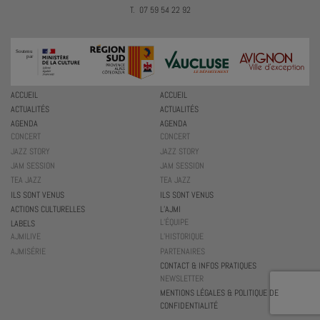
T. 07 59 54 22 92
ACCUEIL
ACCUEIL
ACTUALITÉS
ACTUALITÉS
AGENDA
AGENDA
CONCERT
CONCERT
JAZZ STORY
JAZZ STORY
JAM SESSION
JAM SESSION
TEA JAZZ
TEA JAZZ
ILS SONT VENUS
ILS SONT VENUS
ACTIONS CULTURELLES
L’AJMI
L’ÉQUIPE
LABELS
AJMILIVE
L’HISTORIQUE
AJMISÉRIE
PARTENAIRES
CONTACT & INFOS PRATIQUES
NEWSLETTER
MENTIONS LÉGALES & POLITIQUE DE
CONFIDENTIALITÉ