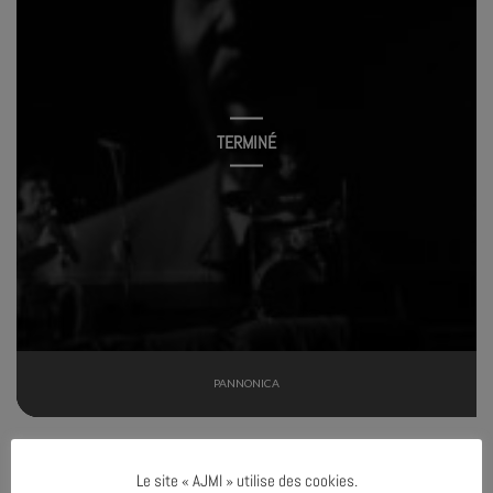
TERMINÉ
PANNONICA
27
NOV
Le site « AJMI » utilise des cookies.