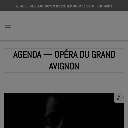
Skip
AJMI, LE MEILLEUR MOYEN D'ÉCOUTER DU JAZZ C'EST D'EN VOIR !
to
content
AJMI
AGENDA — OPÉRA DU GRAND
AVIGNON
THOMAS DE POURQUERY – SUPERSONIC
TERMINÉ
12
AVR