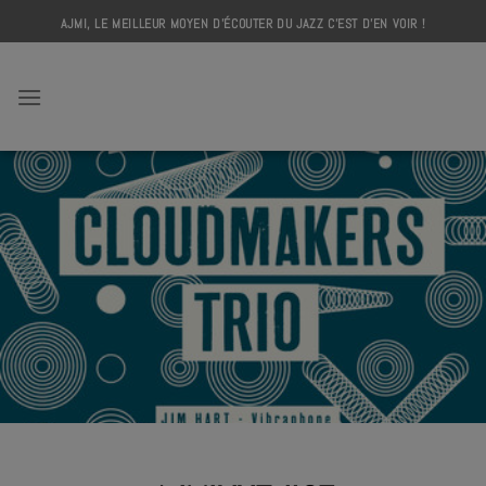
Skip
AJMI, LE MEILLEUR MOYEN D'ÉCOUTER DU JAZZ C'EST D'EN VOIR !
to
content
AJMI