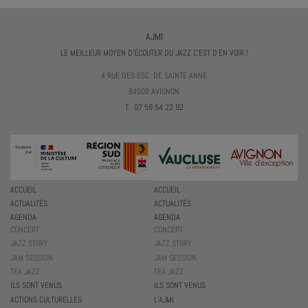
AJMI
LE MEILLEUR MOYEN D'ÉCOUTER DU JAZZ C'EST D'EN VOIR !
4 RUE DES ESC. DE SAINTE-ANNE
84000 AVIGNON
T. 07 59 54 22 92
ACCUEIL
ACCUEIL
ACTUALITÉS
ACTUALITÉS
AGENDA
AGENDA
CONCERT
CONCERT
JAZZ STORY
JAZZ STORY
JAM SESSION
JAM SESSION
TEA JAZZ
TEA JAZZ
ILS SONT VENUS
ILS SONT VENUS
ACTIONS CULTURELLES
L’AJMI