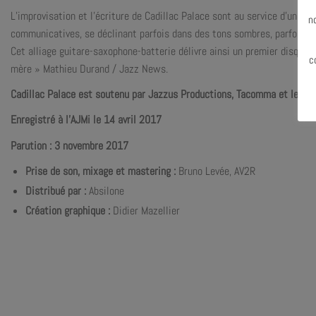
N
L’improvisation et l’écriture de Cadillac Palace sont au service d’un lyr
n
communicatives, se déclinant parfois dans des tons sombres, parfois rut
Cet alliage guitare-saxophone-batterie délivre ainsi un premier disque 
c
mère » Mathieu Durand / Jazz News.
Cadillac Palace est soutenu par Jazzus Productions, Tacomma et le Co
Enregistré à l’AJMi le 14 avril 2017
Parution : 3 novembre 2017
Prise de son, mixage et mastering :
Bruno Levée, AV2R
Distribué par
:
Absilone
Création graphique :
Didier Mazellier