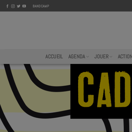
Skip
BANDCAMP
to
content
ACCUEIL
AGENDA
JOUER
ACTIO