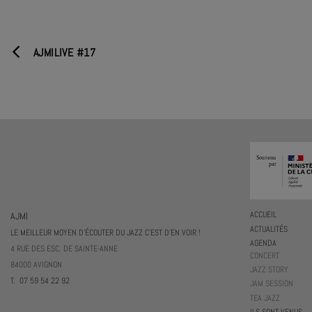
AJMILIVE #17
AJMI
ACCUEIL
ACTUALITÉS
LE MEILLEUR MOYEN D'ÉCOUTER DU JAZZ C'EST D'EN VOIR !
AGENDA
4 RUE DES ESC. DE SAINTE-ANNE
CONCERT
84000 AVIGNON
JAZZ STORY
T. 07 59 54 22 92
JAM SESSION
TEA JAZZ