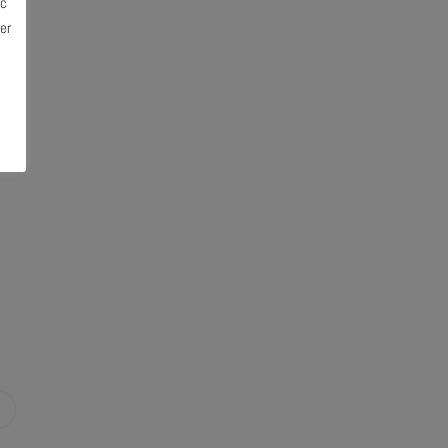
ec
er