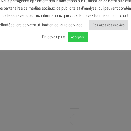
ous partageons également des informations sur l’utilisation de notre site av
isme et d’une énergie des plus
os partenaires de médias sociaux, de publicité et d’analyse, qui peuvent combin
ilants, toujours passionnels. «
celles-ci avec d’autres informations que vous leur avez fournies ou qu’ils ont
autoproduit qui décalque bien sa
ollectées lors de votre utilisation de leurs services.
Réglages des cookies
En savoir plus
Accepter
nseil Départemental de la Marne
Album sur bandcamp.com