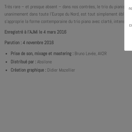
N
Très rare – et presque absent – dans nos contrées, le trio du pianiste f
n
unanimement dans toute l’Europe du Nord, est tout simplement éblouissa
s’approprie la forme contemporaine du trio piano avec clarté, intensité 
c
Enregistré à l’AJMi le 4 mars 2016
Parution : 4 novembre 2016
Prise de son, mixage et mastering :
Bruno Levée, AV2R
Distribué par :
Absilone
Création graphique :
Didier Mazellier