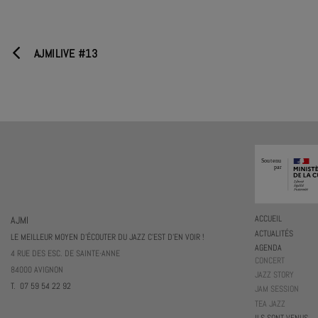
AJMILIVE #13
AJMI
ACCUEIL
ACTUALITÉS
LE MEILLEUR MOYEN D'ÉCOUTER DU JAZZ C'EST D'EN VOIR !
AGENDA
4 RUE DES ESC. DE SAINTE-ANNE
CONCERT
84000 AVIGNON
JAZZ STORY
T. 07 59 54 22 92
JAM SESSION
TEA JAZZ