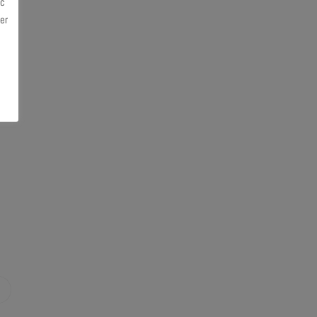
ec
er