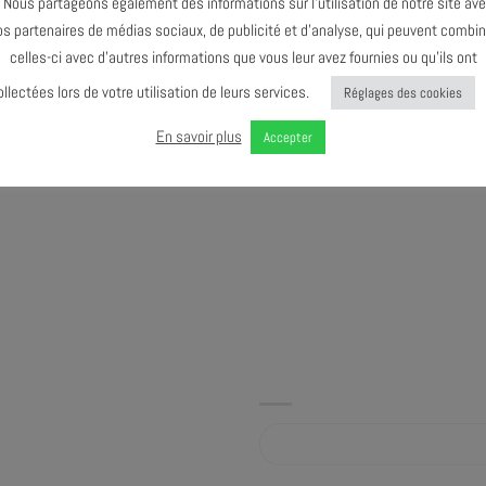
ous partageons également des informations sur l’utilisation de notre site av
inlandais Kari Ikonen, salué
os partenaires de médias sociaux, de publicité et d’analyse, qui peuvent combin
nt. Par une superbe écriture, il
celles-ci avec d’autres informations que vous leur avez fournies ou qu’ils ont
et une élégance folle.
ollectées lors de votre utilisation de leurs services.
Réglages des cookies
En savoir plus
Accepter
Album sur bandcamp.com