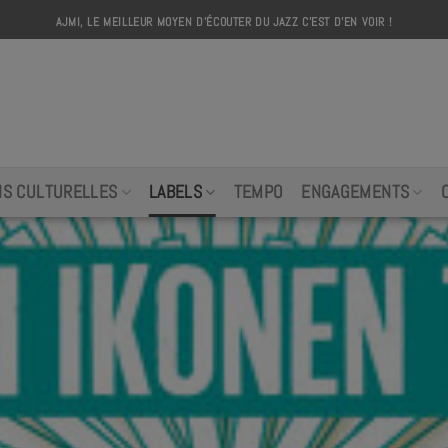
AJMI, LE MEILLEUR MOYEN D'ÉCOUTER DU JAZZ C'EST D'EN VOIR !
AJMI
NS CULTURELLES
LABELS
TEMPO
ENGAGEMENTS