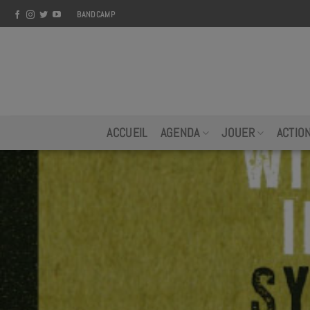
Skip
BANDCAMP
to
content
ACCUEIL
AGENDA
JOUER
ACTIO