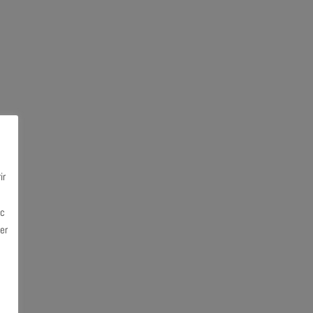
ir
ec
er