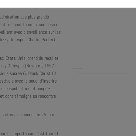
s fidèle admirateur).
admiration des plus grands
e entièrement féminin, compose et
eillant avec bienveillance sur les
zzy Gillespie, Charlie Parker)
ux Etats-Unis, prend du recul et
izzy Gillespie (Newport, 1957).
ique sacrée (« Black Christ Of
Album sur qobuz.com
stivals avec le souci d’inscrire
es, gospel, stride et boogie-
z et dont témoigne sa rencontre
 suites d’un cancer, le 25 mai
lébrer l’importance constituerait