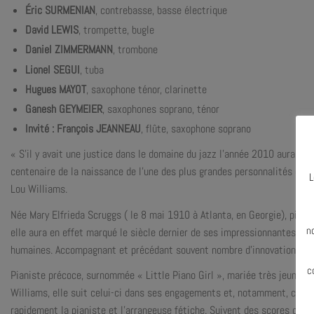
Éric SURMENIAN
, contrebasse, basse électrique
David LEWIS
, trompette, bugle
Daniel ZIMMERMANN
, trombone
Lionel SEGUI
, tuba
Hugues MAYOT
, saxophone ténor, clarinette
Ganesh GEYMEIER
, saxophones soprano, ténor
Invité : François JEANNEAU
, flûte, saxophone soprano
« S’il y avait une justice dans le domaine du jazz l’année 2010 aurait du
centenaire de la naissance de l’une des plus grandes personnalités de l
L
Lou Williams.
N
Née Mary Elfrieda Scruggs ( le 8 mai 1910 à Atlanta, en Georgie), piani
n
elle aura en effet marqué le siècle dernier de ses impressionnantes et 
humaines. Accompagnant et précédant souvent nombre d’innovations esse
c
Pianiste précoce, surnommée « Little Piano Girl », mariée très jeune (
Williams, elle suit celui-ci dans ses engagements et, notamment, chez 
rapidement la pianiste et l’arrangeuse fétiche. Suivent des scores orig