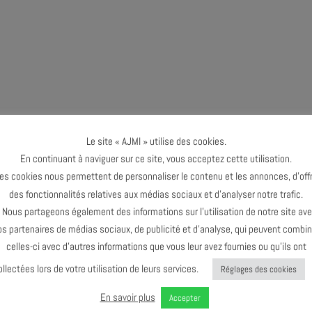
Le site « AJMI » utilise des cookies.
 être celle de la célébration du
En continuant à naviguer sur ce site, vous acceptez cette utilisation.
’histoire de cette musique : Mary
es cookies nous permettent de personnaliser le contenu et les annonces, d’offr
des fonctionnalités relatives aux médias sociaux et d’analyser notre trafic.
ous partageons également des informations sur l’utilisation de notre site av
ste, compositrice et arrangeuse
os partenaires de médias sociaux, de publicité et d’analyse, qui peuvent combin
très diverses qualités musicales et
celles-ci avec d’autres informations que vous leur avez fournies ou qu’ils ont
ntielles de la saga du jazz.
ollectées lors de votre utilisation de leurs services.
Réglages des cookies
16 ans) au trompettiste John
Andy Kirk (1929) dont elle devient
En savoir plus
Accepter
inaux pour les orchestres de Jimmy