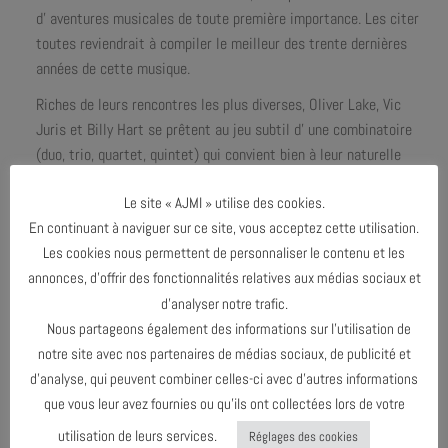
d’ aventures musicales de toute première importance. Les citer
toutes reviendrait à compiler le meilleur des trente dernières
années de cette musique.
Riches de leurs rencontres les plus diverses, Oliver Lake, Vic
Juris et Billy Hart se prêtent au jeu subtil d’ une combinatoire
(duo, trio, quartet, quintet) qui convient bien à leur naturelle
inclination à exploiter tous les possibles de la situation. Et d’
Le site « AJMI » utilise des cookies.
ajouter ainsi une contribution supplémentaire à la longue marche
En continuant à naviguer sur ce site, vous acceptez cette utilisation.
d’ un jazz qui n’ en finit pas de se régénérer. Bottlang nous
Les cookies nous permettent de personnaliser le contenu et les
gratifie cette fois encore de ses réjouissantes et sensibles
annonces, d’offrir des fonctionnalités relatives aux médias sociaux et
émotions d’ é ternel pianiste voyageur. »
d’analyser notre trafic.
JEAN-PAUL RICARD
Nous partageons également des informations sur l’utilisation de
notre site avec nos partenaires de médias sociaux, de publicité et
d’analyse, qui peuvent combiner celles-ci avec d’autres informations
que vous leur avez fournies ou qu’ils ont collectées lors de votre
utilisation de leurs services.
Réglages des cookies