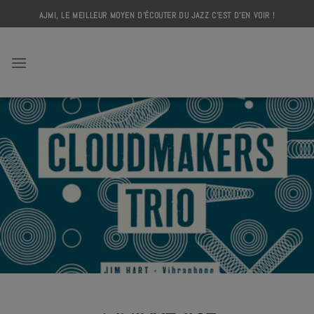
Skip
AJMI, LE MEILLEUR MOYEN D'ÉCOUTER DU JAZZ C'EST D'EN VOIR !
to
content
AJMI