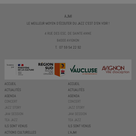
AJMI
LE MEILLEUR MOYEN D'ÉCOUTER DU JAZZ C'EST D'EN VOIR !
4 RUE DES ESC. DE SAINTE-ANNE
84000 AVIGNON
T. 07 59 54 22 92
ACCUEIL
ACCUEIL
ACTUALITÉS
ACTUALITÉS
AGENDA
AGENDA
CONCERT
CONCERT
JAZZ STORY
JAZZ STORY
JAM SESSION
JAM SESSION
TEA JAZZ
TEA JAZZ
ILS SONT VENUS
ILS SONT VENUS
ACTIONS CULTURELLES
L’AJMI