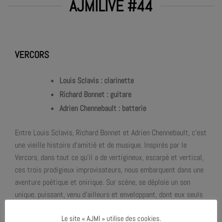
AJMILIVE #44
VERCORS
Louis Sclavis : clarinette
Richard Bonnet : guitare
Adrien Chennebault : batterie
Entre Louis Sclavis, Richard Bonnet et Adrien Chennebault, c’est
une vieille histoire d’amitié et de musique. Inspirés par le
Vercors, dans tout ce qu’il a de vertigineux, escarpé et vertical,
ces trois prodigieux improvisateurs, nous embarquent dans une
aventure poétique et onirique. Sur scène, se déploie un son
unique, puissant, venu d’ailleurs et enveloppant, dont eux seuls
détiennent le secret.
Le site « AJMI » utilise des cookies.