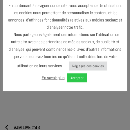
Enregistré à l’AJMi le 22 février 2024
En continuant à naviguer sur ce site, vous acceptez cette utilisation.
Prise de son :
Nicolas Baillard
Les cookies nous permettent de personnaliser le contenu et les
annonces, d’offrir des fonctionnalités relatives aux médias sociaux et
Mixage et mastering :
Nicolas Baillard
d’analyser notre trafic.
Création graphique
:
Didier Mazellier – Bon Caillou
Nous partageons également des informations sur l’utilisation de
notre site avec nos partenaires de médias sociaux, de publicité et
d’analyse, qui peuvent combiner celles-ci avec d’autres informations
que vous leur avez fournies ou qu’ils ont collectées lors de votre
utilisation de leurs services.
Réglages des cookies
En savoir plus
Accepter
AJMILIVE #43