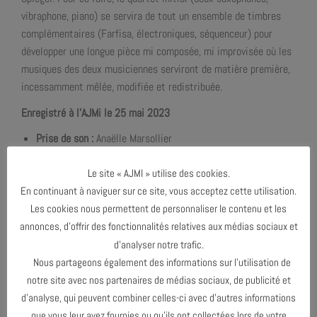
vibraphone, piano) se servira de tout un ensemble de timbres
complémentaires (Farfisa, électroniques, séquenceur) pour
développer une longue pièce mi composée, mi improvisée où les
musiques des deux musiciennes serviront de matière première,
incessamment mêlée, modifiée et redistribuée.
Enregistré à l’AJMi le 25 mai 2023
Prise de son :
Anaëlle Marsollier
Mixage et mastering :
Nicolas Baillard
Le site « AJMI » utilise des cookies.
Création graphique
: Didier Mazellier
En continuant à naviguer sur ce site, vous acceptez cette utilisation.
Les cookies nous permettent de personnaliser le contenu et les
annonces, d’offrir des fonctionnalités relatives aux médias sociaux et
d’analyser notre trafic.
Nous partageons également des informations sur l’utilisation de
notre site avec nos partenaires de médias sociaux, de publicité et
d’analyse, qui peuvent combiner celles-ci avec d’autres informations
que vous leur avez fournies ou qu’ils ont collectées lors de votre