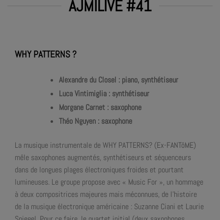
AJMILIVE #41
WHY PATTERNS ?
Alexandre du Closel : piano, synthétiseur
Luca Vintimiglia : synthétiseur
Morgane Carnet : saxophone
Théo Nguyen : saxophone
La musique instrumentale de WHY PATTERNS? (Ex-FANTôME)
mêle saxophones augmentés, synthétiseurs et séquenceurs
dans de longues plages électroniques froides et pourtant
lumineuses. Le groupe propose avec « Music For », un hommage
à deux compositrices majeures mais méconnues, de l’histoire
de la musique électronique américaine : Suzanne Ciani et Laurie
Spiegel. Pour ce faire, le quartet initial (deux saxophones,