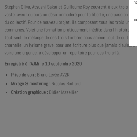
n
Stéphan Oliva, Atsushi Sakaï et Guillaume Roy couvrent à eux trois un
vaste, avec toujours un désir immodéré pour la liberté, une passion de l’
c
du collectif. Pour ce nouveau projet, ils composent tous les trois une 
communes. Voici une formation pratiquement inédite dans l’histoire de 
tout seul, le mélange de ces trois timbres nous amène tout de suite da
charnelle, un lyrisme grave, pour une écriture plus que jamais d’aujourd’
voire une urgence, à développer un répertoire pour ces trois-là.
Enregistré à l’AJMi le 10 septembre 2020
Prise de son :
Bruno Levée AV2R
Mixage & mastering :
Nicolas Baillard
Création graphique :
Didier Mazellier