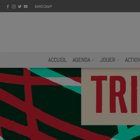
Skip
BANDCAMP
to
content
ACCUEIL
AGENDA
JOUER
ACTIO