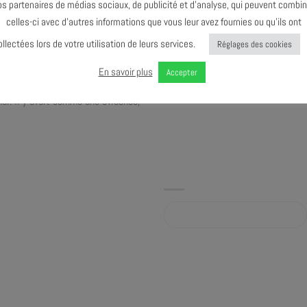
os partenaires de médias sociaux, de publicité et d’analyse, qui peuvent combin
 champ musical incroyablement
celles-ci avec d’autres informations que vous leur avez fournies ou qu’ils ont
improvisé, de l’écriture soignée et
ollectées lors de votre utilisation de leurs services.
Réglages des cookies
musique riche de leurs expériences
la musique, alors que « ça sonne »
En savoir plus
Accepter
ns une couleur profonde et
hui. Il y avait comme une évidence,
Album sur notre bandcamp