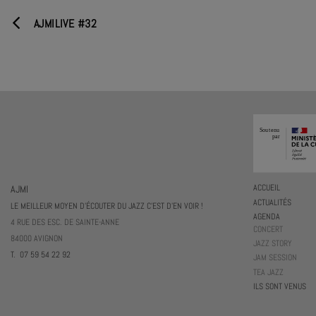
AJMILIVE #32
AJMI
ACCUEIL
ACTUALITÉS
LE MEILLEUR MOYEN D'ÉCOUTER DU JAZZ C'EST D'EN VOIR !
AGENDA
4 RUE DES ESC. DE SAINTE-ANNE
CONCERT
84000 AVIGNON
JAZZ STORY
T. 07 59 54 22 92
JAM SESSION
TEA JAZZ
ILS SONT VENUS