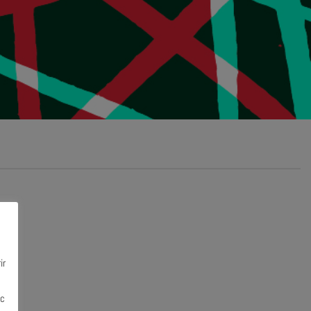
ir
ec