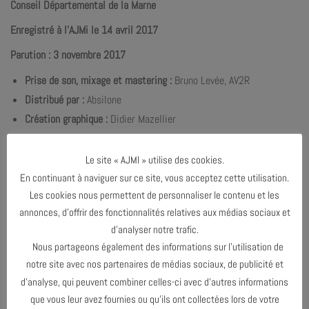
Conseil Départemental de la Marne
Enregistré à l’AJMi le 14 avril 2017
Parution : 3 novembre 2017
Prise de son, mixage et mastering :
Bruno Levée, AV2R
Distribué par
:
Absilone
Création graphique :
Didier Mazellier
Le site « AJMI » utilise des cookies.
En continuant à naviguer sur ce site, vous acceptez cette utilisation.
Les cookies nous permettent de personnaliser le contenu et les
annonces, d’offrir des fonctionnalités relatives aux médias sociaux et
d’analyser notre trafic.
Nous partageons également des informations sur l’utilisation de
notre site avec nos partenaires de médias sociaux, de publicité et
d’analyse, qui peuvent combiner celles-ci avec d’autres informations
que vous leur avez fournies ou qu’ils ont collectées lors de votre