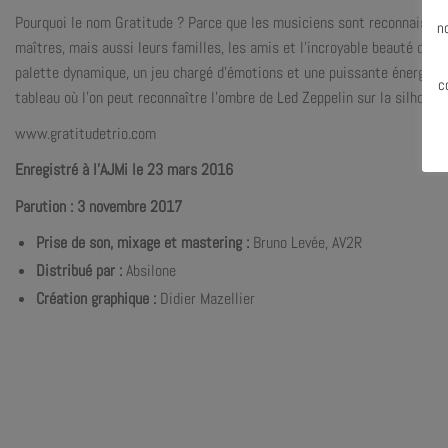
N
Pourquoi le nom Gratitude ? Parce que les musiciens sont reconnaissan
n
maîtres, mais aussi leurs familles, les amis et l’incroyable beauté que 
palette dynamique, un jeu chargé d’émotions et une puissante énergie po
c
tableau où l’on peut reconnaître l’ombre de Led Zeppelin sur la silhouet
www.gratitudetrio.com
Enregistré à l’AJMi le 23 mars 2016
Parution : 3 novembre 2017
Prise de son, mixage et mastering :
Bruno Levée, AV2R
Distribué par
:
Absilone
Création graphique :
Didier Mazellier