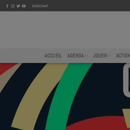
Skip
BANDCAMP
to
content
ACCUEIL
AGENDA
JOUER
ACTIO