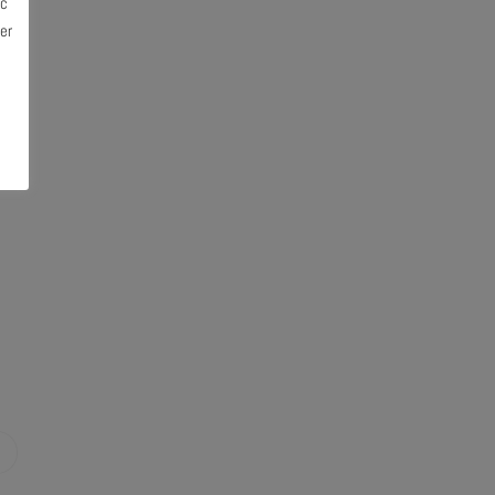
ec
er