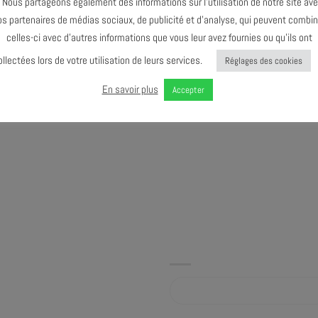
ous partageons également des informations sur l’utilisation de notre site av
ts pour la musique des grands
os partenaires de médias sociaux, de publicité et d’analyse, qui peuvent combin
la nature apporte. Entre une vaste
celles-ci avec d’autres informations que vous leur avez fournies ou qu’ils ont
sitive, le trio nous peint un
ollectées lors de votre utilisation de leurs services.
Réglages des cookies
te de John Coltrane.
En savoir plus
Accepter
Album sur bandcamp.com