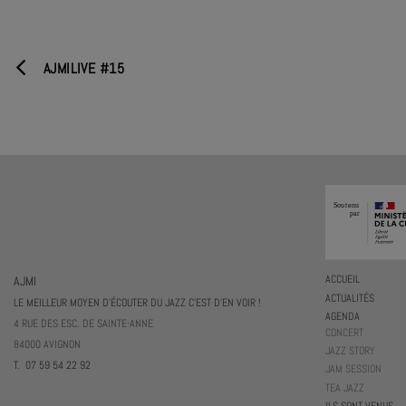
AJMILIVE #15
AJMI
ACCUEIL
ACTUALITÉS
LE MEILLEUR MOYEN D'ÉCOUTER DU JAZZ C'EST D'EN VOIR !
AGENDA
4 RUE DES ESC. DE SAINTE-ANNE
CONCERT
84000 AVIGNON
JAZZ STORY
T. 07 59 54 22 92
JAM SESSION
TEA JAZZ