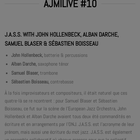
AJMILIVE #10
J.A.S.S. WITH JOHN HOLLENBECK, ALBAN DARCHE,
SAMUEL BLASER & SÉBASTIEN BOISSEAU
John Hollenbeck,
batterie & percussions
Alban Darche,
saxophone ténor
Samuel Blaser,
trombone
Sébastien Boisseau,
contrebasse
À la fois improvisateurs et compositeurs, il était naturel que ces
quatre-là se re ncontrent : pour Samuel Blaser et Sébastien
Boisseau, ce fut sur la scène de l’European Jazz Orchestra, John
Hollenbeck et Alban Darche avaient tous deux été commandités en
écriture et en arrangements par l’ONJ. J.A.S.S. est l’acronyme de leur
prénom, mais aussi une écriture du mot jazz. J.A.S.S. est également
un ensemble collaboratif où chacun propose pour que le collectif