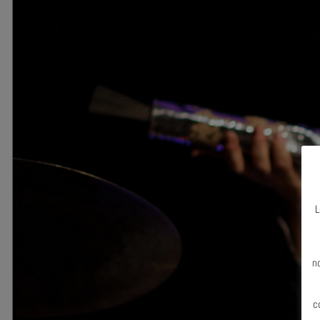
L
N
n
c