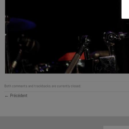
Both comments and trackbacks are currently closed.
←
Précédent