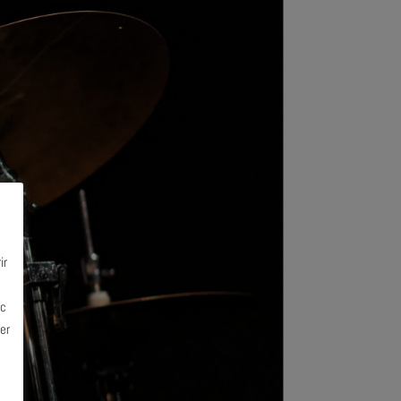
ir
ec
er