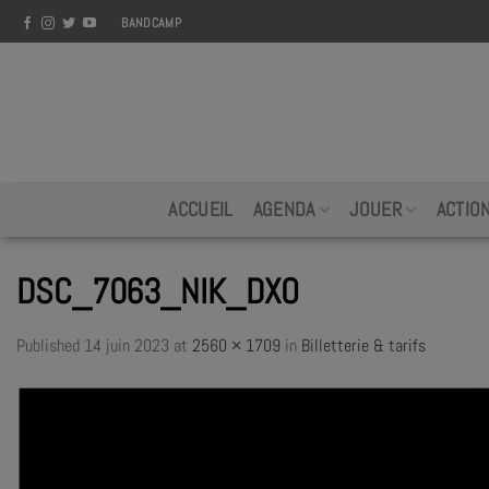
Skip
BANDCAMP
to
content
ACCUEIL
AGENDA
JOUER
ACTIO
DSC_7063_NIK_DXO
Published
14 juin 2023
at
2560 × 1709
in
Billetterie & tarifs