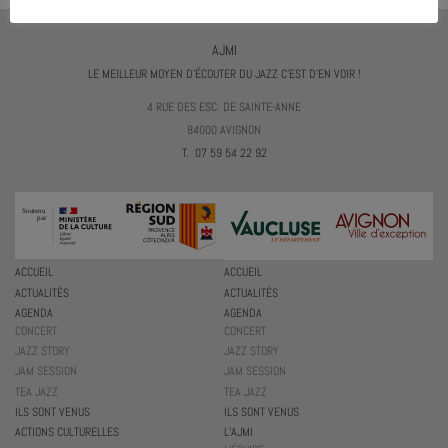
AJMI
LE MEILLEUR MOYEN D'ÉCOUTER DU JAZZ C'EST D'EN VOIR !
4 RUE DES ESC. DE SAINTE-ANNE
84000 AVIGNON
T. 07 59 54 22 92
ACCUEIL
ACCUEIL
ACTUALITÉS
ACTUALITÉS
AGENDA
AGENDA
CONCERT
CONCERT
JAZZ STORY
JAZZ STORY
JAM SESSION
JAM SESSION
TEA JAZZ
TEA JAZZ
ILS SONT VENUS
ILS SONT VENUS
ACTIONS CULTURELLES
L’AJMI