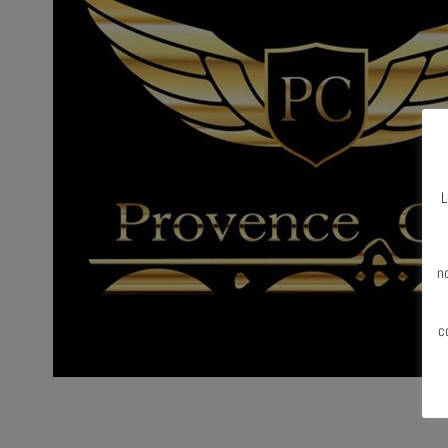
L
N
n
c