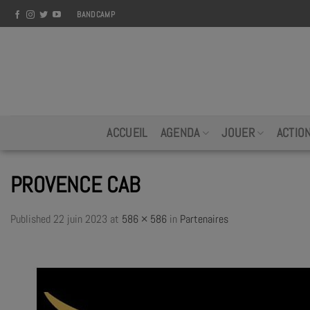
Skip
BANDCAMP
to
content
ACCUEIL
AGENDA
JOUER
ACTIO
PROVENCE CAB
Published
22 juin 2023
at
586 × 586
in
Partenaires