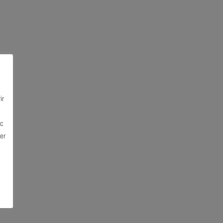
ir
ec
er