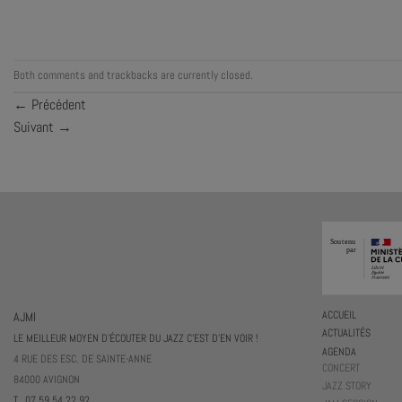
Both comments and trackbacks are currently closed.
←
Précédent
Suivant
→
AJMI
ACCUEIL
ACTUALITÉS
LE MEILLEUR MOYEN D'ÉCOUTER DU JAZZ C'EST D'EN VOIR !
AGENDA
4 RUE DES ESC. DE SAINTE-ANNE
CONCERT
84000 AVIGNON
JAZZ STORY
T. 07 59 54 22 92