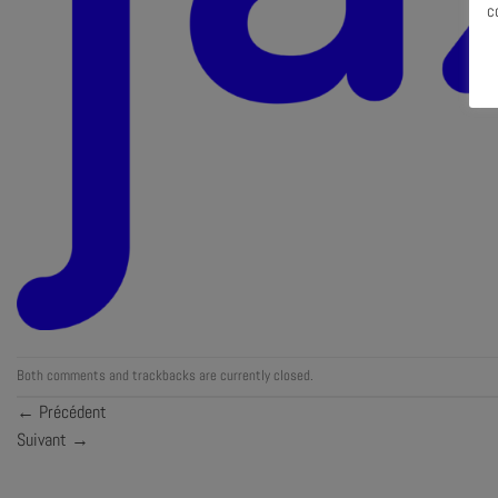
c
Both comments and trackbacks are currently closed.
←
Précédent
Suivant
→