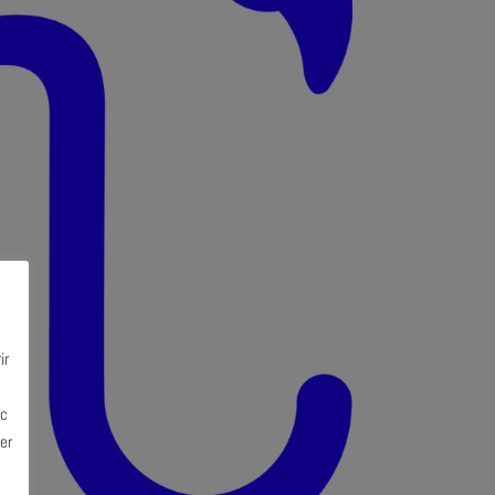
ir
ec
er