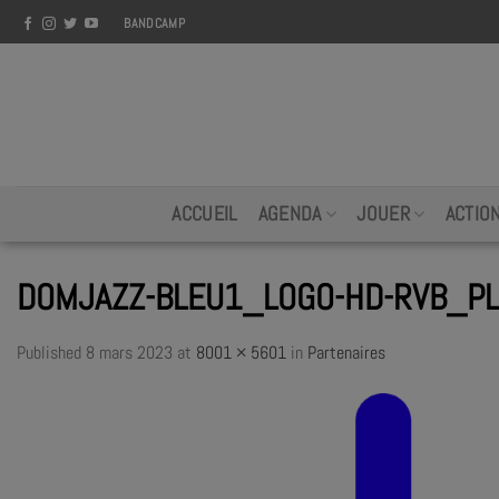
Skip
BANDCAMP
to
content
ACCUEIL
AGENDA
JOUER
ACTIO
DOMJAZZ-BLEU1_LOGO-HD-RVB_PLAN
Published
8 mars 2023
at
8001 × 5601
in
Partenaires