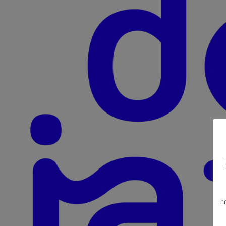
L
N
n